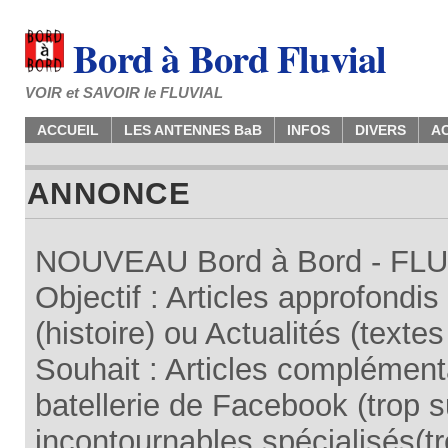
Bord à Bord Fluvial
VOIR et SAVOIR le FLUVIAL
ACCUEIL
LES ANTENNES BaB
INFOS
DIVERS
A
ANNONCE
NOUVEAU Bord à Bord - FLUV
Objectif : Articles approfondi
(histoire) ou Actualités (texte
Souhait : Articles complémenta
batellerie de Facebook (trop su
incontournables spécialisés(tr