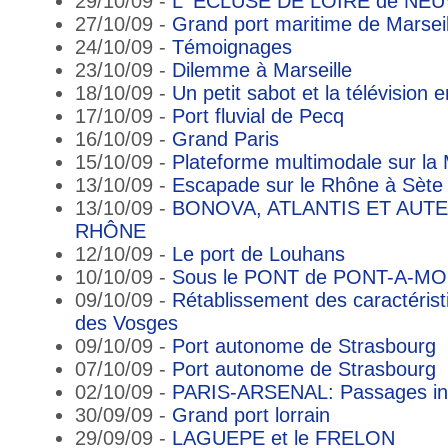
29/10/09 -
L' ECLUSE DE LOIRE de NE
27/10/09 -
Grand port maritime de Marseil
24/10/09 -
Témoignages
23/10/09 -
Dilemme à Marseille
18/10/09 -
Un petit sabot et la télévision 
17/10/09 -
Port fluvial de Pecq
16/10/09 -
Grand Paris
15/10/09 -
Plateforme multimodale sur la 
13/10/09 -
Escapade sur le Rhône à Sète 
13/10/09 -
BONOVA, ATLANTIS ET AUT
RHÔNE
12/10/09 -
Le port de Louhans
10/10/09 -
Sous le PONT de PONT-A-M
09/10/09 -
Rétablissement des caractéristi
des Vosges
09/10/09 -
Port autonome de Strasbourg
07/10/09 -
Port autonome de Strasbourg
02/10/09 -
PARIS-ARSENAL: Passages inh
30/09/09 -
Grand port lorrain
29/09/09 -
LAGUEPE et le FRELON