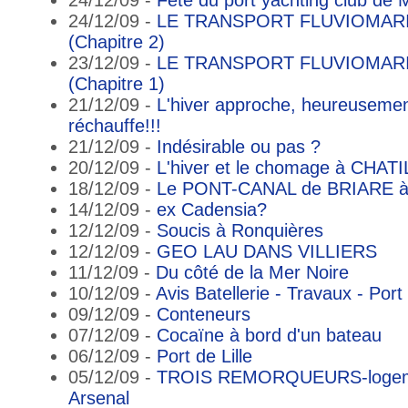
24/12/09 -
Fête du port yachting club de 
24/12/09 -
LE TRANSPORT FLUVIOMAR
(Chapitre 2)
23/12/09 -
LE TRANSPORT FLUVIOMAR
(Chapitre 1)
21/12/09 -
L'hiver approche, heureusement
réchauffe!!!
21/12/09 -
Indésirable ou pas ?
20/12/09 -
L'hiver et le chomage à CHAT
18/12/09 -
Le PONT-CANAL de BRIARE 
14/12/09 -
ex Cadensia?
12/12/09 -
Soucis à Ronquières
12/12/09 -
GEO LAU DANS VILLIERS
11/12/09 -
Du côté de la Mer Noire
10/12/09 -
Avis Batellerie - Travaux - Port 
09/12/09 -
Conteneurs
07/12/09 -
Cocaïne à bord d'un bateau
06/12/09 -
Port de Lille
05/12/09 -
TROIS REMORQUEURS-logeme
Arsenal