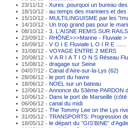
23/11/12 -
Xures ,pourquoi un bureau de
18/10/12 -
au temps des mariniers et des
15/10/12 -
MULTILINGUISME par les "Imag
14/10/12 -
Un trop grand pas pour le marin
08/10/12 -
3. L'AISNE REMIS SUR RAILS (s
23/09/12 -
RHÔNE>>>Marine - Fluviale > h
16/09/12 -
V O I E Fluviale L O I R E ......
31/08/12 -
VOYAGE ENTRE 2 MERS
20/08/12 -
V A R I A T I O N S Réseau Flu
15/08/12 -
dragage sur Seine
04/07/12 -
Canal d'Aire-sur-la-Lys (62)
28/06/12 -
le port du havre
18/06/12 -
NOEL sur un bateau
12/06/12 -
Annonce du 53ème PARDON 
10/06/12 -
Dans le port de Marseille (côté 
06/06/12 -
canal du midi
03/06/12 -
The Tommy Lee on the Lys rive
31/05/12 -
TRANSPORTS: Progression des
18/05/12 -
le départ du "GIS'BINE" d'Agd