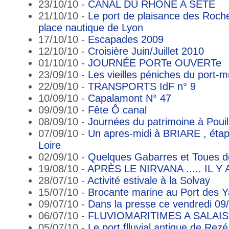
23/10/10 -
CANAL DU RHONE A SETE
21/10/10 -
Le port de plaisance des Roche
place nautique de Lyon
17/10/10 -
Escapades 2009
12/10/10 -
Croisière Juin/Juillet 2010
01/10/10 -
JOURNÉE PORTe OUVERTe
23/09/10 -
Les vieilles péniches du port
22/09/10 -
TRANSPORTS IdF n° 9
10/09/10 -
Capalamont N° 47
09/09/10 -
Fête Ô canal
08/09/10 -
Journées du patrimoine à Pouil
07/09/10 -
Un apres-midi à BRIARE , étap
Loire
02/09/10 -
Quelques Gabarres et Toues d
19/08/10 -
APRÈS LE NIRVANA ..... IL Y
28/07/10 -
Activité estivale à la Solvay
15/07/10 -
Brocante marine au Port des Y
09/07/10 -
Dans la presse ce vendredi 09
06/07/10 -
FLUVIOMARITIMES A SALAI
05/07/10 -
Le port flluvial antique de Rezé