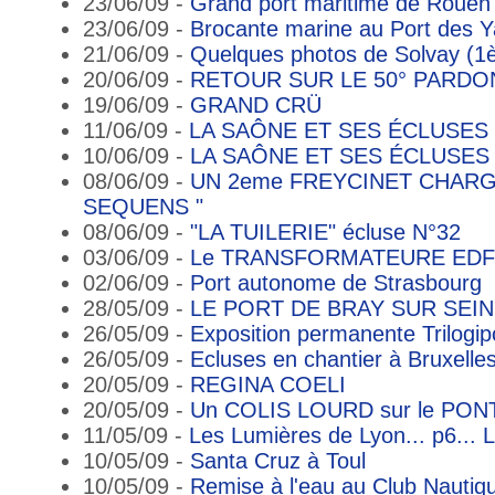
23/06/09 -
Grand port maritime de Rouen
23/06/09 -
Brocante marine au Port des Y
21/06/09 -
Quelques photos de Solvay (1è
20/06/09 -
RETOUR SUR LE 50° PARDO
19/06/09 -
GRAND CRÜ
11/06/09 -
LA SAÔNE ET SES ÉCLUSES (2
10/06/09 -
LA SAÔNE ET SES ÉCLUSES (1
08/06/09 -
UN 2eme FREYCINET CHARG
SEQUENS "
08/06/09 -
"LA TUILERIE" écluse N°32
03/06/09 -
Le TRANSFORMATEURE EDF d
02/06/09 -
Port autonome de Strasbourg
28/05/09 -
LE PORT DE BRAY SUR SEINE
26/05/09 -
Exposition permanente Trilogip
26/05/09 -
Ecluses en chantier à Bruxelle
20/05/09 -
REGINA COELI
20/05/09 -
Un COLIS LOURD sur le PON
11/05/09 -
Les Lumières de Lyon... p6... L
10/05/09 -
Santa Cruz à Toul
10/05/09 -
Remise à l'eau au Club Nauti