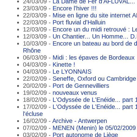
24/03/09 -
La Dame de Fer d'AFLUVAL...
23/03/09 -
Encore l'hiver !!!
22/03/09 -
Mise en ligne du site internet
22/03/09 -
Port fluvial d'Halluin
12/03/09 -
Encore un du midi retrouvé :
12/03/09 -
Un Chantier... Un Homme... D.
10/03/09 -
Encore un bateau au bord de d
Rhône
06/03/09 -
Midi : les épaves de Bordeaux
04/03/09 -
Kinette !
04/03/09 -
Le LYONNAIS
22/02/09 -
Seneffe, Oxford ou Cambridge
20/02/09 -
Port de Gennevilliers
19/02/09 -
nouveaux venus
18/02/09 -
L'Odyssée de L'Enéide... part 
17/02/09 -
L'Odyssée de L'Enéide... part 
l'écluse
16/02/09 -
Archive - Antwerpen
07/02/09 -
MENEN (Menin) le 05/02/2009 
03/02/09 -
Port autonome de Liège