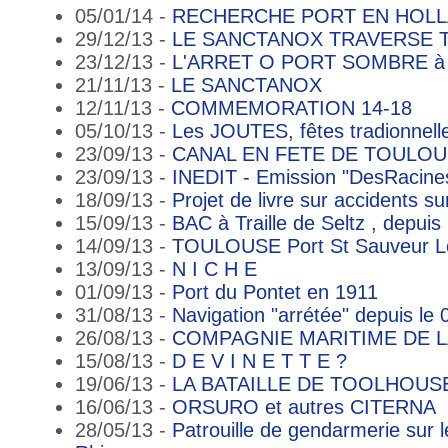
05/01/14 -
RECHERCHE PORT EN HOL
29/12/13 -
LE SANCTANOX TRAVERSE T
23/12/13 -
L'ARRET O PORT SOMBRE 
21/11/13 -
LE SANCTANOX
12/11/13 -
COMMEMORATION 14-18
05/10/13 -
Les JOUTES, fêtes tradionnell
23/09/13 -
CANAL EN FETE DE TOULO
23/09/13 -
INEDIT - Emission "DesRacines
18/09/13 -
Projet de livre sur accidents 
15/09/13 -
BAC à Traille de Seltz , depuis 
14/09/13 -
TOULOUSE Port St Sauveur 
13/09/13 -
N I C H E
01/09/13 -
Port du Pontet en 1911
31/08/13 -
Navigation "arrétée" depuis le
26/08/13 -
COMPAGNIE MARITIME DE L
15/08/13 -
D E V I N E T T E ?
19/06/13 -
LA BATAILLE DE TOOLHOUS
16/06/13 -
ORSURO et autres CITERNA
28/05/13 -
Patrouille de gendarmerie sur 