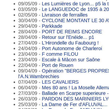
09/05/09 -
Les Lumières de Lyon... p5 la to
03/05/09 -
Le LANGUEDOC de 1935 à 20
02/05/09 -
Livraison de ferrailles
30/04/09 -
CYCLONE MONTANT LE 30 AV
29/04/09 -
Parkkade
28/04/09 -
PORT DE REIMS ENCORE
28/04/09 -
Retour sur l'Enéide... p1
27/04/09 -
L'Hirondelle du Faubourg !
24/04/09 -
Port Autonome de Charleroi
23/04/09 -
F comme FILOU
23/04/09 -
Escale à Mâcon sur Saône
22/04/09 -
Port de Rouen
09/04/09 -
Opération "BERGES PROPRES"
l'A.N.Wambrechies
07/04/09 -
LES CAVALIERS
06/04/09 -
Mes 80 ans ! La Moselle Alle
27/03/09 -
Ballade en Scarpe superieure -
26/03/09 -
PARDON DES MARINIERS L
25/03/09 -
La Dame de Fer d'AFLUVAL...