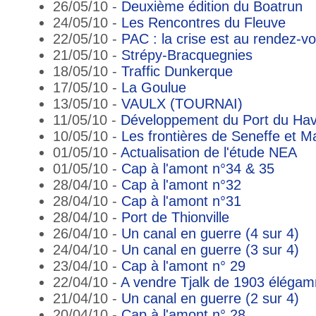
26/05/10 -
Deuxième édition du Boatrun
24/05/10 -
Les Rencontres du Fleuve
22/05/10 -
PAC : la crise est au rendez-vo
21/05/10 -
Strépy-Bracquegnies
18/05/10 -
Traffic Dunkerque
17/05/10 -
La Goulue
13/05/10 -
VAULX (TOURNAI)
11/05/10 -
Développement du Port du Ha
10/05/10 -
Les frontières de Seneffe et 
01/05/10 -
Actualisation de l'étude NEA
01/05/10 -
Cap à l'amont n°34 & 35
28/04/10 -
Cap à l'amont n°32
28/04/10 -
Cap à l'amont n°31
28/04/10 -
Port de Thionville
26/04/10 -
Un canal en guerre (4 sur 4)
24/04/10 -
Un canal en guerre (3 sur 4)
23/04/10 -
Cap à l'amont n° 29
22/04/10 -
A vendre Tjalk de 1903 éléga
21/04/10 -
Un canal en guerre (2 sur 4)
20/04/10 -
Cap à l'amont n° 28