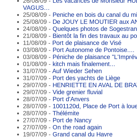
26/08/09 -
Les vacances de Monsieur HUL
VAGUS…
25/08/09 -
Peniche en bois du canal du mi
25/08/09 -
De JOUY LE MOUTIER aux A
24/08/09 -
Quelques photos de Sogestran
21/08/09 -
Bientôt la fin des travaux au p
11/08/09 -
Port de plaisance de Visé
03/08/09 -
Port Autonome de Pontoise....
03/08/09 -
Péniche de plaisance "L'Impré
01/08/09 -
kitch mais finalement...
31/07/09 -
Auf Wieder Sehen
31/07/09 -
Port des yachts de Liège
29/07/09 -
HENRIETTE EN AVAL DE BRA
29/07/09 -
Vide grenier fluvial
28/07/09 -
Port d'Anvers
28/07/09 -
1001120d, Place de Port à lou
28/07/09 -
Thélémite
27/07/09 -
Port de Nancy
27/07/09 -
On the road again
19/07/09 -
Grand canal du Havre