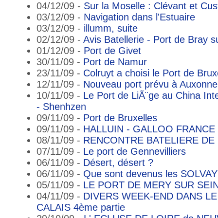
04/12/09 -
Sur la Moselle : Clévant et Cus
03/12/09 -
Navigation dans l'Estuaire
03/12/09 -
illumm, suite
02/12/09 -
Avis Batellerie - Port de Bray 
01/12/09 -
Port de Givet
30/11/09 -
Port de Namur
23/11/09 -
Colruyt a choisi le Port de Brux
12/11/09 -
Nouveau port prévu à Auxonne
10/11/09 -
Le Port de LiÃ¨ge au China Inte
- Shenhzen
09/11/09 -
Port de Bruxelles
09/11/09 -
HALLUIN - GALLOO FRANCE
08/11/09 -
RENCONTRE BATELIERE DE L'
07/11/09 -
Le port de Gennevilliers
06/11/09 -
Désert, désert ?
06/11/09 -
Que sont devenus les SOLVAY
05/11/09 -
LE PORT DE MERY SUR SEI
04/11/09 -
DIVERS WEEK-END DANS LE
CALAIS 4ème partie