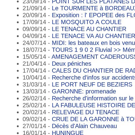
23/09/14 -
POINT SUR LES PLATANES D
21/09/14 -
Le TOURMENTE à BORDEAU
20/09/14 -
Exposition : l' EPOPEE des 
17/09/14 -
LE MOSQUITO A COULE
09/09/14 -
LE TENACE AU CHANTIER
04/09/14 -
LE TENACE VA AU CHANTIE
24/07/14 -
MIDI: les bateaux en bois venus
18/07/14 -
TOURS 1 9 0 2 Fluvial >> Mém
15/05/14 -
AMENAGEMENT CADEROUSSE
21/04/14 -
Deux péniches
17/04/14 -
CALES DU CHANTIER DE R
10/04/14 -
Recherche d'infos sur acciden
31/03/14 -
LE PORT NEUF DE BEZIERS
13/03/14 -
GARONNE: promenade
26/02/14 -
Recherche d'information sur l
25/02/14 -
LA FABULEUSE HISTOIRE D
20/02/14 -
RELEVAGE DU TENACE
09/02/14 -
CRUE DE LA GARONNE à T
27/01/14 -
Décès d'Alain Chauveau
16/01/14 -
HUNINGUE