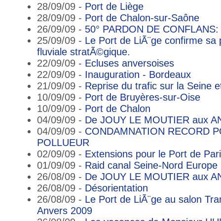
28/09/09 -
Port de Liège
28/09/09 -
Port de Chalon-sur-Saône
26/09/09 -
50° PARDON DE CONFLANS: LE
25/09/09 -
Le Port de LiÃ¨ge confirme sa 
fluviale stratÃ©gique.
22/09/09 -
Ecluses anversoises
22/09/09 -
Inauguration - Bordeaux
21/09/09 -
Reprise du trafic sur la Seine e
10/09/09 -
Port de Bruyères-sur-Oise
10/09/09 -
Port de Chalon
04/09/09 -
De JOUY LE MOUTIER aux A
04/09/09 -
CONDAMNATION RECORD P
POLLUEUR
02/09/09 -
Extensions pour le Port de Par
01/09/09 -
Raid canal Seine-Nord Europe
26/08/09 -
De JOUY LE MOUTIER aux A
26/08/09 -
Désorientation
26/08/09 -
Le Port de LiÃ¨ge au salon Tra
Anvers 2009