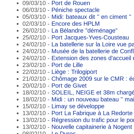
09/03/10 -
Port de Rouen
06/03/10 -
Péniche spectacle
05/03/10 -
Midi: bateaux dit '' en ciment ''
02/03/10 -
Encore des HPLM
26/02/10 -
La Bélandre "déménage"
25/02/10 -
Port Jacques-Yves-Cousteau
24/02/10 -
La batellerie sur la Loire vue 
24/02/10 -
Musée de la batellerie de Conf
24/02/10 -
Extension des zones d’accueil
23/02/10 -
Port de Lille
22/02/10 -
Liège : Trilogiport
21/02/10 -
Chômage 2009 sur le CMR : éc
20/02/10 -
Port de Givet
18/02/10 -
SOLEIL, NEIGE et 38m char
18/02/10 -
Midi : un nouveau bateau '' mai
15/02/10 -
Limay se développe
13/02/10 -
Port La Fabrique à La Redorte
13/02/10 -
Régression du trafic pour le po
13/02/10 -
Nouvelle capitainerie à Nogent
08/02/10 -
Le Duroc