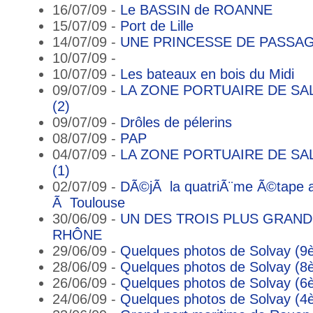
16/07/09 -
Le BASSIN de ROANNE
15/07/09 -
Port de Lille
14/07/09 -
UNE PRINCESSE DE PASSAG
10/07/09 -
10/07/09 -
Les bateaux en bois du Midi
09/07/09 -
LA ZONE PORTUAIRE DE SA
(2)
09/07/09 -
Drôles de pélerins
08/07/09 -
PAP
04/07/09 -
LA ZONE PORTUAIRE DE SA
(1)
02/07/09 -
DÃ©jÃ la quatriÃ¨me Ã©tape a
Ã Toulouse
30/06/09 -
UN DES TROIS PLUS GRAN
RHÔNE
29/06/09 -
Quelques photos de Solvay (9è
28/06/09 -
Quelques photos de Solvay (8è
26/06/09 -
Quelques photos de Solvay (6è
24/06/09 -
Quelques photos de Solvay (4è