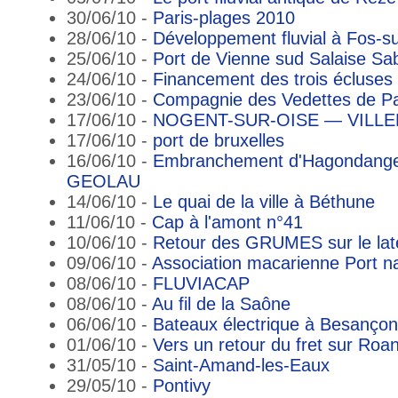
30/06/10 -
Paris-plages 2010
28/06/10 -
Développement fluvial à Fos-s
25/06/10 -
Port de Vienne sud Salaise Sa
24/06/10 -
Financement des trois écluses
23/06/10 -
Compagnie des Vedettes de Pa
17/06/10 -
NOGENT-SUR-OISE — VILLE
17/06/10 -
port de bruxelles
16/06/10 -
Embranchement d'Hagondange
GEOLAU
14/06/10 -
Le quai de la ville à Béthune
11/06/10 -
Cap à l'amont n°41
10/06/10 -
Retour des GRUMES sur le latér
09/06/10 -
Association macarienne Port n
08/06/10 -
FLUVIACAP
08/06/10 -
Au fil de la Saône
06/06/10 -
Bateaux électrique à Besançon
01/06/10 -
Vers un retour du fret sur Roa
31/05/10 -
Saint-Amand-les-Eaux
29/05/10 -
Pontivy