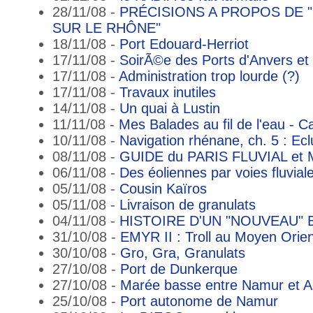
28/11/08 -
PRÉCISIONS A PROPOS DE
SUR LE RHÔNE"
18/11/08 -
Port Edouard-Herriot
17/11/08 -
SoirÃ©e des Ports d'Anvers et
17/11/08 -
Administration trop lourde (?)
17/11/08 -
Travaux inutiles
14/11/08 -
Un quai à Lustin
11/11/08 -
Mes Balades au fil de l'eau - C
10/11/08 -
Navigation rhénane, ch. 5 : Ec
08/11/08 -
GUIDE du PARIS FLUVIAL et
06/11/08 -
Des éoliennes par voies fluvial
05/11/08 -
Cousin Kaïros
05/11/08 -
Livraison de granulats
04/11/08 -
HISTOIRE D'UN "NOUVEAU"
31/10/08 -
EMYR II : Troll au Moyen Orien
30/10/08 -
Gro, Gra, Granulats
27/10/08 -
Port de Dunkerque
27/10/08 -
Marée basse entre Namur et 
25/10/08 -
Port autonome de Namur