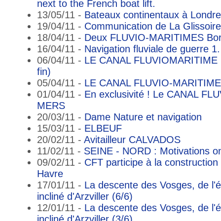
next to the French boat lift.
13/05/11 -
Bateaux continentaux à Londr
19/04/11 -
Communication de La Glissoire
18/04/11 -
Deux FLUVIO-MARITIMES Bor
16/04/11 -
Navigation fluviale de guerre 1.
06/04/11 -
LE CANAL FLUVIOMARITIME D
fin)
05/04/11 -
LE CANAL FLUVIO-MARITIME d
01/04/11 -
En exclusivité ! Le CANAL F
MERS
20/03/11 -
Dame Nature et navigation
15/03/11 -
ELBEUF
20/02/11 -
Avitailleur CALVADOS
11/02/11 -
SEINE - NORD : Motivations on
09/02/11 -
CFT participe à la constructi
Havre
17/01/11 -
La descente des Vosges, de l'é
incliné d'Arzviller (6/6)
12/01/11 -
La descente des Vosges, de l'é
incliné d'Arzviller (3/6)