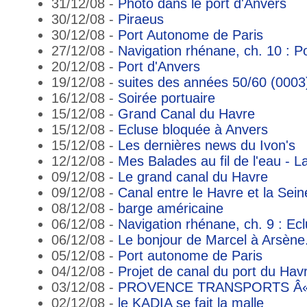
31/12/08 -
Photo dans le port d'Anvers
30/12/08 -
Piraeus
30/12/08 -
Port Autonome de Paris
27/12/08 -
Navigation rhénane, ch. 10 : P
20/12/08 -
Port d'Anvers
19/12/08 -
suites des années 50/60 (0003
16/12/08 -
Soirée portuaire
15/12/08 -
Grand Canal du Havre
15/12/08 -
Ecluse bloquée à Anvers
15/12/08 -
Les dernières news du Ivon's
12/12/08 -
Mes Balades au fil de l'eau - L
09/12/08 -
Le grand canal du Havre
09/12/08 -
Canal entre le Havre et la Sein
08/12/08 -
barge américaine
06/12/08 -
Navigation rhénane, ch. 9 : Ec
06/12/08 -
Le bonjour de Marcel à Arsène
05/12/08 -
Port autonome de Paris
04/12/08 -
Projet de canal du port du Hav
03/12/08 -
PROVENCE TRANSPORTS Â« m
02/12/08 -
le KADIA se fait la malle