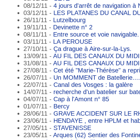
08/12/11 -
4 jours d'arrêt de navigation à
03/12/11 -
LES PLATANES DU CANAL DU
26/11/11 -
Lutzelbourg
19/11/11 -
Devinette n° 2
08/11/11 -
Entre source et voie navigable.
03/11/11 -
LA PEROUSE
27/10/11 -
Ça drague à Aire-sur-la-Lys.
13/09/11 -
AU FIL DES CANAUX DU MIDI (
31/08/11 -
AU FIL DES CANAUX DU MIDI
27/08/11 -
Cet été "Marie-Thérèse" a repr
26/07/11 -
Un MOMMENT de Batellerie......
22/07/11 -
Canal des Vosges : la galère
14/07/11 -
recherche d'un batelier sur b
04/07/11 -
Cap à l'Amont n° 85
01/07/11 -
Bercy
28/06/11 -
GRAVE ACCIDENT SUR LE 
23/06/11 -
HENDAYE , entre HPLM et habi
27/05/11 -
STAVENISSE
23/05/11 -
Arques (62) Sentier des Fontin