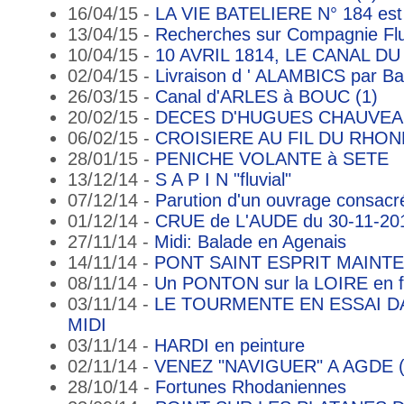
16/04/15 -
LA VIE BATELIERE N° 184 est
13/04/15 -
Recherches sur Compagnie Flu
10/04/15 -
10 AVRIL 1814, LE CANAL D
02/04/15 -
Livraison d ' ALAMBICS par B
26/03/15 -
Canal d'ARLES à BOUC (1)
20/02/15 -
DECES D'HUGUES CHAUVE
06/02/15 -
CROISIERE AU FIL DU RHON
28/01/15 -
PENICHE VOLANTE à SETE
13/12/14 -
S A P I N "fluvial"
07/12/14 -
Parution d'un ouvrage consac
01/12/14 -
CRUE de L'AUDE du 30-11-20
27/11/14 -
Midi: Balade en Agenais
14/11/14 -
PONT SAINT ESPRIT MAINT
08/11/14 -
Un PONTON sur la LOIRE en f
03/11/14 -
LE TOURMENTE EN ESSAI D
MIDI
03/11/14 -
HARDI en peinture
02/11/14 -
VENEZ "NAVIGUER" A AGDE (3
28/10/14 -
Fortunes Rhodaniennes