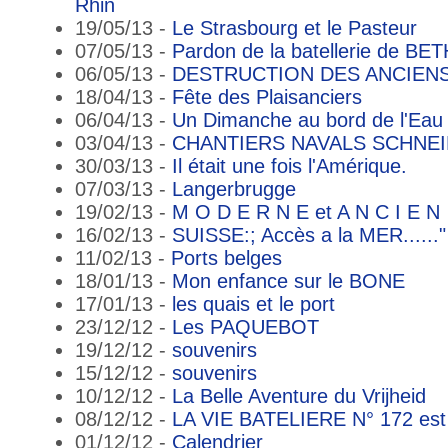
Rhin
19/05/13 -
Le Strasbourg et le Pasteur
07/05/13 -
Pardon de la batellerie de B
06/05/13 -
DESTRUCTION DES ANCIENS
18/04/13 -
Fête des Plaisanciers
06/04/13 -
Un Dimanche au bord de l'Eau
03/04/13 -
CHANTIERS NAVALS SCHNEIDE
30/03/13 -
Il était une fois l'Amérique.
07/03/13 -
Langerbrugge
19/02/13 -
M O D E R N E et A N C I E N
16/02/13 -
SUISSE:; Accès a la MER......" 
11/02/13 -
Ports belges
18/01/13 -
Mon enfance sur le BONE
17/01/13 -
les quais et le port
23/12/12 -
Les PAQUEBOT
19/12/12 -
souvenirs
15/12/12 -
souvenirs
10/12/12 -
La Belle Aventure du Vrijheid
08/12/12 -
LA VIE BATELIERE N° 172 est
01/12/12 -
Calendrier