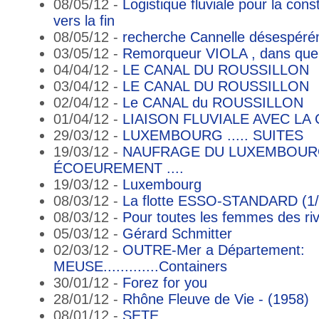
08/05/12 -
Logistique fluviale pour la cons
vers la fin
08/05/12 -
recherche Cannelle désespér
03/05/12 -
Remorqueur VIOLA , dans quel p
04/04/12 -
LE CANAL DU ROUSSILLON
03/04/12 -
LE CANAL DU ROUSSILLON
02/04/12 -
Le CANAL du ROUSSILLON
01/04/12 -
LIAISON FLUVIALE AVEC LA
29/03/12 -
LUXEMBOURG ..... SUITES
19/03/12 -
NAUFRAGE DU LUXEMBOURG
ÉCOEUREMENT ....
19/03/12 -
Luxembourg
08/03/12 -
La flotte ESSO-STANDARD (1/
08/03/12 -
Pour toutes les femmes des riv
05/03/12 -
Gérard Schmitter
02/03/12 -
OUTRE-Mer a Département:
MEUSE.............Containers
30/01/12 -
Forez for you
28/01/12 -
Rhône Fleuve de Vie - (1958)
08/01/12 -
SETE