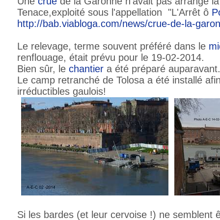
Une
crue
de la Garonne n'avait pas arrangé la 
Tenace,exploité sous l'appellation "L'Arrêt ô
P
http://bab.viabloga.com/news/crue-de-la-garo
Le relevage, terme souvent préféré dans le
mi
renflouage, était prévu pour le 19-02-2014.
Bien sûr, le
chantier
a été préparé auparavant
Le camp retranché de Tolosa a été installé afin
irréductibles gaulois!
Si les bardes (et leur cervoise !) ne semblent ê