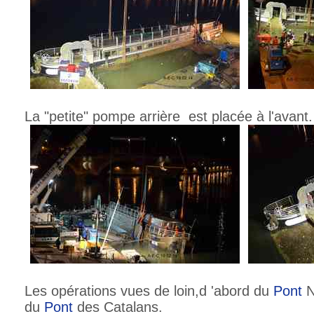
La "petite" pompe arrière est placée à l'avant.
Les opérations vues de loin,d 'abord du
Pont
N
du
Pont
des Catalans.