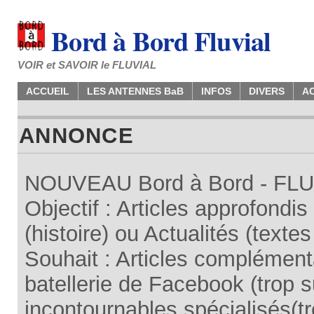
Bord à Bord Fluvial
VOIR et SAVOIR le FLUVIAL
ACCUEIL
LES ANTENNES BaB
INFOS
DIVERS
A
ANNONCE
NOUVEAU Bord à Bord - FLUV
Objectif : Articles approfondi
(histoire) ou Actualités (texte
Souhait : Articles complémenta
batellerie de Facebook (trop su
incontournables spécialisés(tr