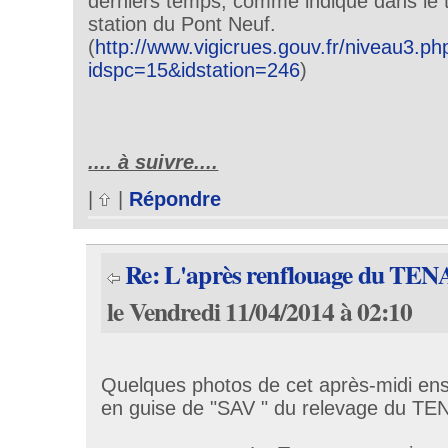
derniers temps, comme indiqué dans le t
station du Pont Neuf.
(
http://www.vigicrues.gouv.fr/niveau3.ph
idspc=15&idstation=246
)
.... à suivre....
|
|
Répondre
Re: L'après renflouage du TE
le Vendredi 11/04/2014 à 02:10
Quelques photos de cet après-midi ens
en guise de "SAV " du relevage du T