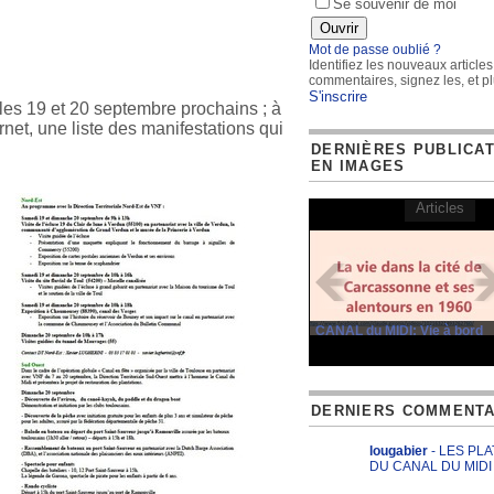
Se souvenir de moi
Mot de passe oublié ?
Identifiez les nouveaux articles
commentaires, signez les, et pl
S'inscrire
les 19 et 20 septembre prochains ; à
rnet, une liste des manifestations qui
DERNIÈRES PUBLICA
EN IMAGES
Articles
CANAL du MIDI: Vie à bord
DERNIERS COMMENTA
lougabier
- LES PL
DU CANAL DU MIDI