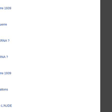
rre 1939
uerre
ERNA ?
RNA ?
rre 1939
ations
e L'AUDE