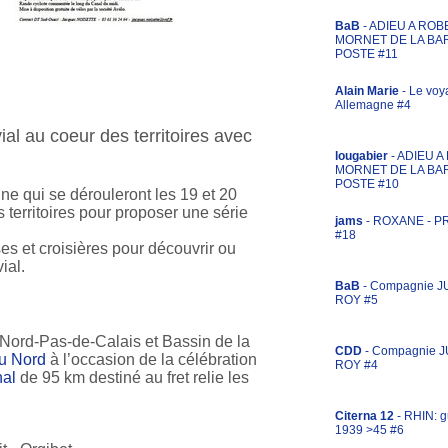
BaB
- ADIEU A ROB
MORNET DE LA BA
POSTE #11
Alain Marie
- Le voy
Allemagne #4
al au coeur des territoires avec
lougabier
- ADIEU 
MORNET DE LA BA
POSTE #10
e qui se dérouleront les 19 et 20
territoires pour proposer une série
jams
- ROXANE - 
#18
es et croisières pour découvrir ou
ial.
BaB
- Compagnie J
ROY #5
s Nord-Pas-de-Calais et Bassin de la
CDD
- Compagnie 
u Nord
à l’occasion de la célébration
ROY #4
nal
de 95 km destiné au fret relie les
Citerna 12
- RHIN: g
1939 >45 #6