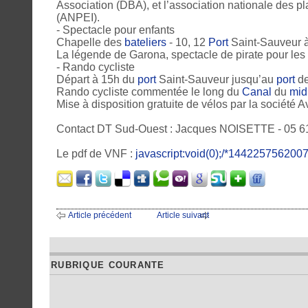
Association (DBA), et l’association nationale des pl
(ANPEI).
- Spectacle pour enfants
Chapelle des
bateliers
- 10, 12
Port
Saint-Sauveur à
La légende de Garona, spectacle de pirate pour les e
- Rando cycliste
Départ à 15h du
port
Saint-Sauveur jusqu’au
port
de
Rando cycliste commentée le long du
Canal
du
mid
Mise à disposition gratuite de vélos par la société A
Contact DT Sud-Ouest : Jacques NOISETTE - 05 61 
Le pdf de VNF :
javascript:void(0);/*1442257562007
Article précédent
Article suivant
RUBRIQUE COURANTE