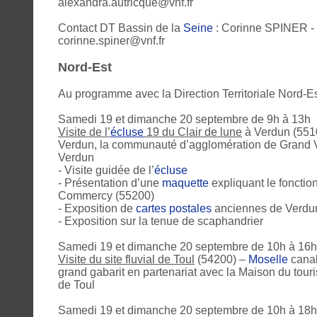
alexandra.autricque@vnf.fr
Contact DT Bassin de la
Seine
: Corinne SPINER - 0
corinne.spiner@vnf.fr
Nord-Est
Au programme avec la Direction Territoriale Nord-E
Samedi 19 et dimanche 20 septembre de 9h à 13h
Visite de l’
écluse
19 du Clair de lune
à Verdun (55100
Verdun, la communauté d’agglomération de Grand 
Verdun
- Visite guidée de l’
écluse
- Présentation d’une
maquette
expliquant le fonctio
Commercy (55200)
- Exposition de
cartes postales
anciennes de Verdun
- Exposition sur la tenue de scaphandrier
Samedi 19 et dimanche 20 septembre de 10h à 16h
Visite du site fluvial de Toul
(54200) –
Moselle
canal
grand gabarit en partenariat avec la Maison du touris
de Toul
Samedi 19 et dimanche 20 septembre de 10h à 18h