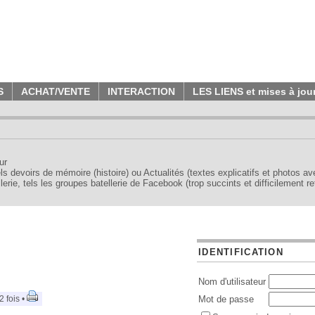
S
ACHAT/VENTE
INTERACTION
LES LIENS et mises à jou
ur
tels devoirs de mémoire (histoire) ou Actualités (textes explicatifs et photos a
erie, tels les groupes batellerie de Facebook (trop succints et difficilement re
IDENTIFICATION
Nom d'utilisateur
 fois •
Mot de passe