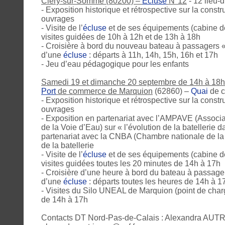
Cléry-sur-Somme (80200) –
Écluse
N°12
- 12 lieu-d
- Exposition historique et rétrospective sur la const
ouvrages
- Visite de l’
écluse
et de ses équipements (cabine d
visites guidées de 10h à 12h et de 13h à 18h
- Croisière à bord du nouveau bateau à passagers 
d’une
écluse
: départs à 11h, 14h, 15h, 16h et 17h
- Jeu d’eau pédagogique pour les enfants
Samedi 19 et dimanche 20 septembre de 14h à 18h
Port
de commerce de Marquion
(62860) –
Quai
de c
- Exposition historique et rétrospective sur la const
ouvrages
- Exposition en partenariat avec l’AMPAVE (Associa
de la Voie d’Eau) sur « l’évolution de la batellerie 
partenariat avec la CNBA (Chambre nationale de la b
de la batellerie
- Visite de l’
écluse
et de ses équipements (cabine d
visites guidées toutes les 20 minutes de 14h à 17h
- Croisière d’une heure à bord du bateau à passage
d’une
écluse
: départs toutes les heures de 14h à 1
- Visites du Silo UNEAL de Marquion (point de charg
de 14h à 17h
Contacts DT Nord-Pas-de-Calais : Alexandra AUTR