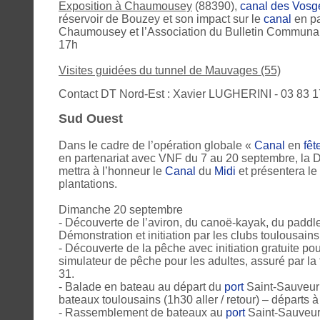
Exposition à Chaumousey
(88390),
canal des Vosg
réservoir de Bouzey et son impact sur le
canal
en pa
Chaumousey et l’Association du Bulletin Communa
17h
Visites guidées du tunnel de Mauvages (55)
Contact DT Nord-Est : Xavier LUGHERINI - 03 83 17 
Sud Ouest
Dans le cadre de l’opération globale «
Canal
en
fêt
en partenariat avec VNF du 7 au 20 septembre, la Di
mettra à l’honneur le
Canal
du
Midi
et présentera le 
plantations.
Dimanche 20 septembre
- Découverte de l’aviron, du canoë-kayak, du paddl
Démonstration et initiation par les clubs toulousains
- Découverte de la pêche avec initiation gratuite pou
simulateur de pêche pour les adultes, assuré par l
31.
- Balade en bateau au départ du
port
Saint-Sauveur 
bateaux toulousains (1h30 aller / retour) – départs à
- Rassemblement de bateaux au
port
Saint-Sauveur 