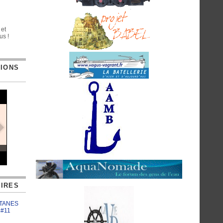
 et
us !
TIONS
IRES
ATANES
 #11