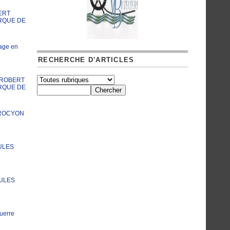
ERT
RQUE DE
age en
RECHERCHE D'ARTICLES
A ROBERT
RQUE DE
PROCYON
ULES
JULES
uerre