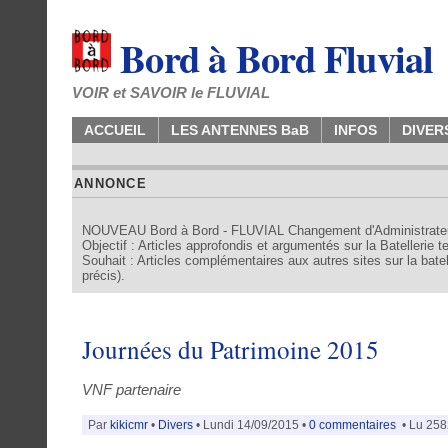
Bord à Bord Fluvial
VOIR et SAVOIR le FLUVIAL
ACCUEIL
LES ANTENNES BaB
INFOS
DIVER
ANNONCE
NOUVEAU Bord à Bord - FLUVIAL Changement d'Administrate
Objectif : Articles approfondis et argumentés sur la Batellerie 
Souhait : Articles complémentaires aux autres sites sur la batell
précis).
Journées du Patrimoine 2015
VNF partenaire
Par
kikicmr
•
Divers
• Lundi 14/09/2015 •
0 commentaires
• Lu 2582