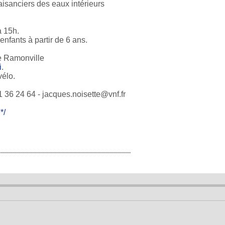
aisanciers des eaux intérieurs
 15h.
nfants à partir de 6 ans.
 Ramonville
i
.
vélo.
36 24 64 - jacques.noisette@vnf.fr
*/