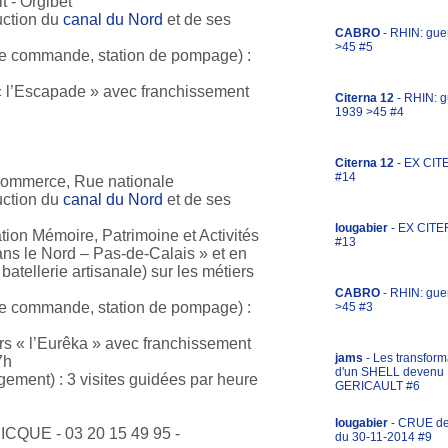
it - Orgibet
ruction du
canal du Nord
et de ses
CABRO
- RHIN: gue
>45 #5
e commande, station de pompage) :
« l’Escapade » avec franchissement
Citerna 12
- RHIN: g
1939 >45 #4
Citerna 12
- EX CIT
#14
ommerce, Rue nationale
ruction du
canal du Nord
et de ses
lougabier
- EX CITE
tion Mémoire, Patrimoine et Activités
#13
dans le Nord – Pas-de-Calais » et en
atellerie artisanale) sur les métiers
CABRO
- RHIN: gue
e commande, station de pompage) :
>45 #3
rs « l’Eurêka » avec franchissement
jams
- Les transform
7h
d'un SHELL devenu
ement) : 3 visites guidées par heure
GERICAULT #6
lougabier
- CRUE d
ICQUE - 03 20 15 49 95 -
du 30-11-2014 #9