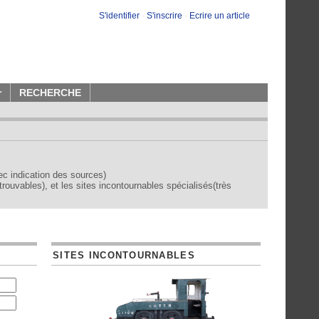
S'identifier
-
S'inscrire
-
Ecrire un article
r
RECHERCHE
vec indication des sources)
trouvables), et les sites incontournables spécialisés(très
SITES INCONTOURNABLES