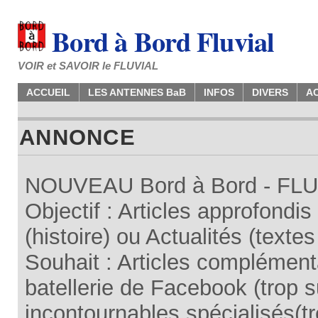
Bord à Bord Fluvial
VOIR et SAVOIR le FLUVIAL
ACCUEIL
LES ANTENNES BaB
INFOS
DIVERS
A
ANNONCE
NOUVEAU Bord à Bord - FLUV
Objectif : Articles approfondi
(histoire) ou Actualités (texte
Souhait : Articles complémenta
batellerie de Facebook (trop su
incontournables spécialisés(tr