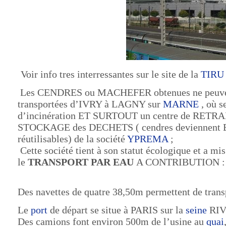
Voir info tres interressantes sur le site de la
TIRU
Les CENDRES
ou MACHEFER obtenues ne peuvent 
transportées d’IVRY à LAGNY sur
MARNE
, où s
d’incinération ET SURTOUT un centre de RET
STOCKAGE des DECHETS ( cendres deviennent 
réutilisables) de la société
YPREMA
;
Cette société tient à son statut écologique et a mis
le
TRANSPORT PAR EAU
A CONTRIBUTION :
Des navettes de quatre 38,50m permettent de trans
Le
port
de départ se situe à PARIS sur la
seine
RIV
Des camions font environ 500m de l’usine au
quai