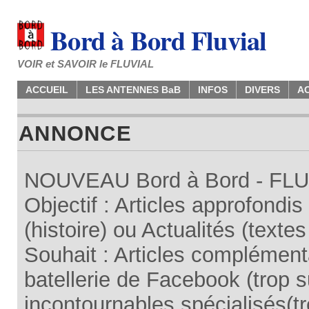
Bord à Bord Fluvial
VOIR et SAVOIR le FLUVIAL
ACCUEIL
LES ANTENNES BaB
INFOS
DIVERS
A
ANNONCE
NOUVEAU Bord à Bord - FLUV
Objectif : Articles approfondi
(histoire) ou Actualités (texte
Souhait : Articles complémenta
batellerie de Facebook (trop su
incontournables spécialisés(tr