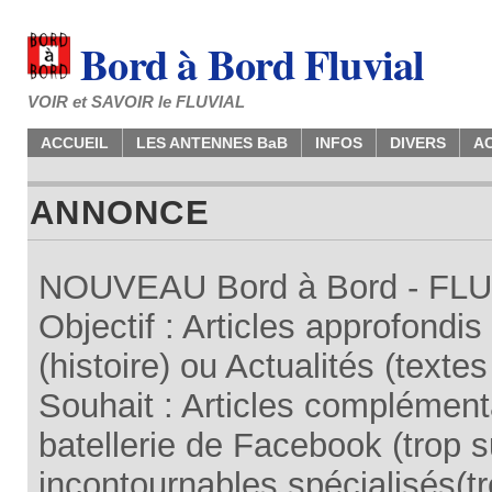
Bord à Bord Fluvial
VOIR et SAVOIR le FLUVIAL
ACCUEIL
LES ANTENNES BaB
INFOS
DIVERS
A
ANNONCE
NOUVEAU Bord à Bord - FLUV
Objectif : Articles approfondi
(histoire) ou Actualités (texte
Souhait : Articles complémenta
batellerie de Facebook (trop su
incontournables spécialisés(tr