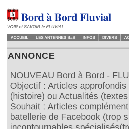
Bord à Bord Fluvial
VOIR et SAVOIR le FLUVIAL
ACCUEIL
LES ANTENNES BaB
INFOS
DIVERS
A
ANNONCE
NOUVEAU Bord à Bord - FLUV
Objectif : Articles approfondi
(histoire) ou Actualités (texte
Souhait : Articles complémenta
batellerie de Facebook (trop su
incontournables spécialisés(tr