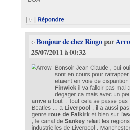
|
|
Répondre
Bonjour de chez Ringo
par
Arr
25/07/2011 à 00:32
Bonsoir Jean Claude , oui oui
sont en cours pour ratrapper
etaient en voie de disparition
Finwick
il va falloir pas mal
degager ca mais avec un peu
arrive a tout , tout cela se passe pas 
Beatles ... a
Liverpool
, il a aussi pa
genre
roue de Falkirk
et bien sur l'
as
, le canal de
Sankey
reliait les regions
industrielles de Liverpool , Mancheste