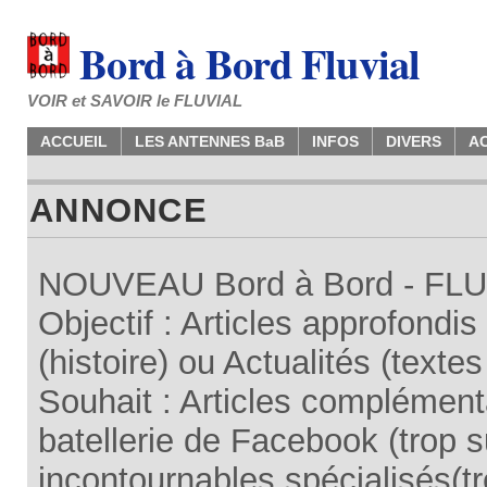
Bord à Bord Fluvial
VOIR et SAVOIR le FLUVIAL
ACCUEIL
LES ANTENNES BaB
INFOS
DIVERS
A
ANNONCE
NOUVEAU Bord à Bord - FLUV
Objectif : Articles approfondi
(histoire) ou Actualités (texte
Souhait : Articles complémenta
batellerie de Facebook (trop su
incontournables spécialisés(tr