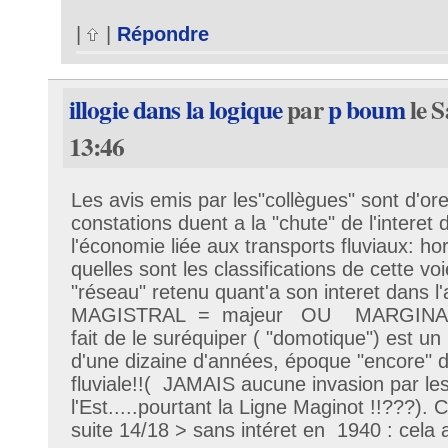
|
|
Répondre
illogie dans la logique
par
p boum
le S
13:46
Les avis emis par les"collègues" sont d'or
constations duent a la "chute" de l'interet 
l'économie liée aux transports fluviaux: h
quelles sont les classifications de cette vo
"réseau" retenu quant'a son interet dans l'
MAGISTRAL = majeur OU MARGINAL = 
fait de le suréquiper ( "domotique") est 
d'une dizaine d'années, époque "encore" 
fluviale!!( JAMAIS aucune invasion par les
l'Est.....pourtant la Ligne Maginot !!???). 
suite 14/18 > sans intéret en 1940 : cela ar