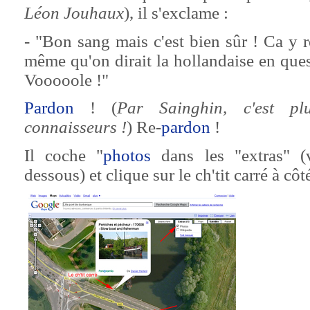
Léon Jouhaux
), il s'exclame :
- "Bon sang mais c'est bien sûr ! Ca y
même qu'on dirait la hollandaise en ques
Vooooole !"
Pardon
! (
Par Sainghin, c'est p
connaisseurs !
) Re-
pardon
!
Il coche "
photos
dans les "extras" (vo
dessous) et clique sur le ch'tit carré à côté