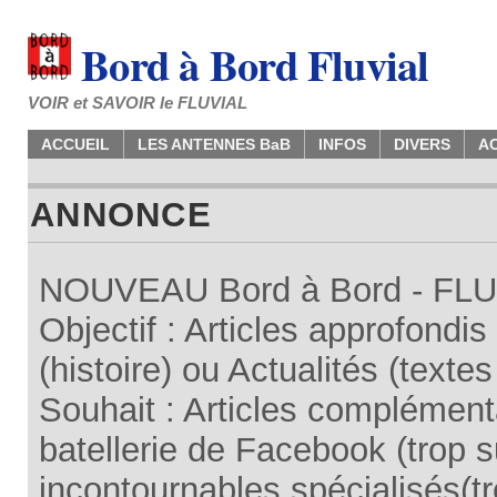
Bord à Bord Fluvial
VOIR et SAVOIR le FLUVIAL
ACCUEIL
LES ANTENNES BaB
INFOS
DIVERS
A
ANNONCE
NOUVEAU Bord à Bord - FLUV
Objectif : Articles approfondi
(histoire) ou Actualités (texte
Souhait : Articles complémenta
batellerie de Facebook (trop su
incontournables spécialisés(tr