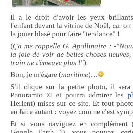
Il a le droit d'avoir les yeux brillant
l'enfant devant la vitrine de Noël, car on
la jouer blasé pour faire "tendance" !
(
Ça me rappelle G. Apollinaire : -"Nou
la joie de voir de belles choses neuves,
train ne t'émeuve plus !"
)
Bon, je m'égare (
maritime
)…
S'il clique sur la petite photo, il sera
Panoramio © et pourra admirer les
p
Herlent) mises sur ce site. Et tout pho
en faire autant : voyez comme c'est symp
Et si vous naviguez en complément 
Google Earth ©, vous pouvez, ceris