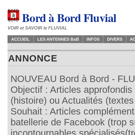
Bord à Bord Fluvial
VOIR et SAVOIR le FLUVIAL
ACCUEIL
LES ANTENNES BaB
INFOS
DIVERS
A
ANNONCE
NOUVEAU Bord à Bord - FLUV
Objectif : Articles approfondi
(histoire) ou Actualités (texte
Souhait : Articles complémenta
batellerie de Facebook (trop su
incontournables spécialisés(tr