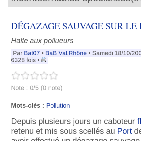
DÉGAZAGE SAUVAGE SUR LE
Halte aux pollueurs
Par
Bat07
•
BaB Val.Rhône
• Samedi 18/10/20
6328 fois •
Note : 0/5 (0 note)
Mots-clés :
Pollution
Depuis plusieurs jours un caboteur
f
retenu et mis sous scellés au
Port
de
avoir effectué un dégazage sauvage.