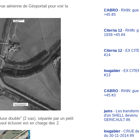
vue aérienne de Géoportail pour voir la
CABRO
- RHIN: gue
>45 #5
Citerna 12
- RHIN: g
1939 >45 #4
Citerna 12
- EX CIT
#14
lougabier
- EX CITE
#13
CABRO
- RHIN: gue
>45 #3
jams
- Les transform
d'un SHELL devenu
use double" (2 sas), séparée par un petit
GERICAULT #6
seul éclusier est en charge des 2.
lougabier
- CRUE d
du 30-11-2014 #9