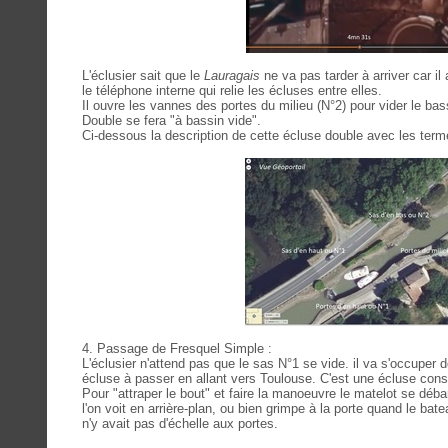
L'éclusier sait que le
Lauragais
ne va pas tarder à arriver car il
le téléphone interne qui relie les écluses entre elles.
Il ouvre les vannes des portes du milieu (N°2) pour vider le ba
Double se fera "à bassin vide".
Ci-dessous la description de cette écluse double avec les ter
4. Passage de Fresquel Simple :
L'éclusier n'attend pas que le sas N°1 se vide. il va s'occuper 
écluse à passer en allant vers Toulouse. C'est une écluse const
Pour "attraper le bout" et faire la manoeuvre le matelot se dé
l'on voit en arrière-plan, ou bien grimpe à la porte quand le bate
n'y avait pas d'échelle aux portes.