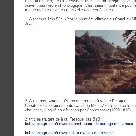
C'est une vidéo, très intéressante mais "es tot baréja !" (c'est 
suivent pas l'ordre chronologique. C'est sans importance pour l
tourné maintes fois les manivelles de ces écluses.
1. Au temps 1mn 56s, c'est la première allusion au Canal du Mid
Jean.
2. Au temps, 4mn et 10s, on commence à voir le Fresquel.
Ce site est une curiosité du Canal du Midi, c'est le lieu où le can
chaussée, jusqu'à sa déviation par Carcassonne(1800-1810).
2 articles traitent déjà du Fresquel sur BaB :
bab.viabloga.com/news/deconstruction-du-barrage-de-lachaux
bab.viabloga.com/news/midi-souvenirs-du-fresquel