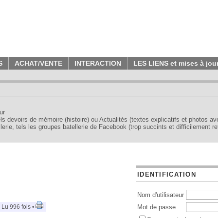
S
ACHAT/VENTE
INTERACTION
LES LIENS et mises à jou
ur
tels devoirs de mémoire (histoire) ou Actualités (textes explicatifs et photos a
erie, tels les groupes batellerie de Facebook (trop succints et difficilement re
IDENTIFICATION
Nom d'utilisateur
 Lu 996 fois •
Mot de passe