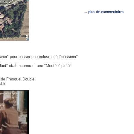
→ plus de commentaires
siner" pour passer une écluse et "débassiner"
.
lant" était inconnu et une "Montée" plutôt
e de Fresquel Double.
uble.