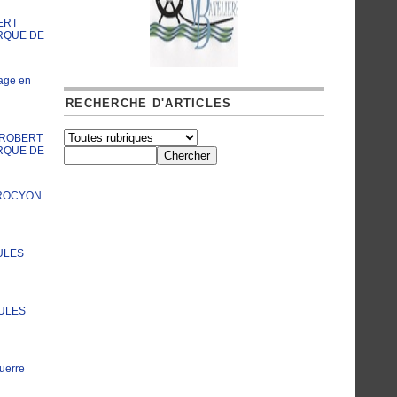
ERT
RQUE DE
age en
RECHERCHE D'ARTICLES
A ROBERT
RQUE DE
PROCYON
ULES
JULES
uerre