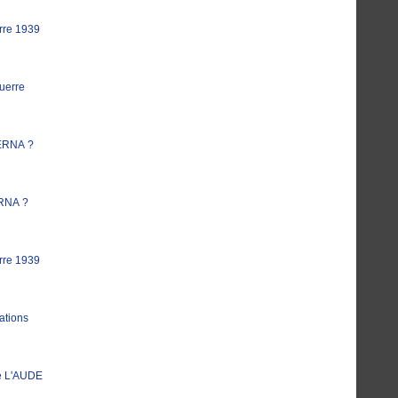
rre 1939
uerre
ERNA ?
RNA ?
rre 1939
ations
e L'AUDE