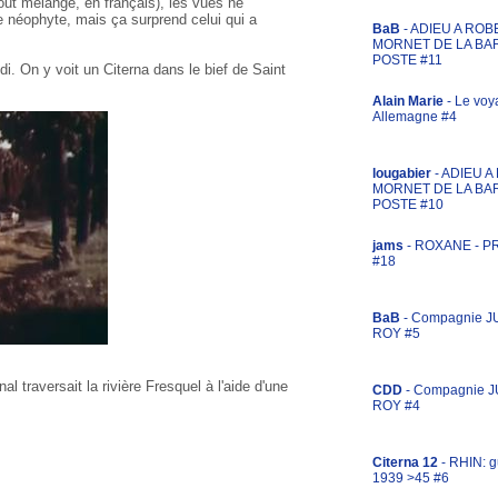
tout mélangé, en français), les vues ne
e néophyte, mais ça surprend celui qui a
BaB
- ADIEU A ROB
MORNET DE LA BA
POSTE #11
i. On y voit un Citerna dans le bief de Saint
Alain Marie
- Le voy
Allemagne #4
lougabier
- ADIEU 
MORNET DE LA BA
POSTE #10
jams
- ROXANE - 
#18
BaB
- Compagnie J
ROY #5
al traversait la rivière Fresquel à l'aide d'une
CDD
- Compagnie 
ROY #4
Citerna 12
- RHIN: g
1939 >45 #6