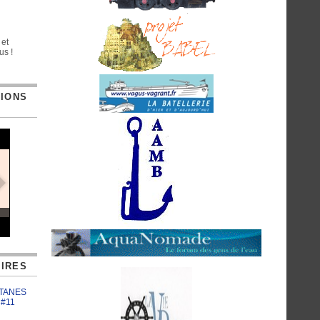
 et
us !
TIONS
IRES
ATANES
 #11