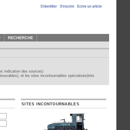
S'identifier
-
S'inscrire
-
Ecrire un article
r
RECHERCHE
vec indication des sources)
trouvables), et les sites incontournables spécialisés(très
SITES INCONTOURNABLES