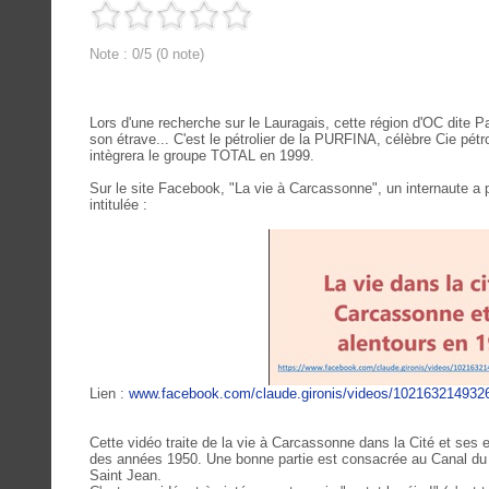
Note : 0/5 (0 note)
Lors d'une recherche sur le Lauragais, cette région d'OC dite
son étrave... C'est le pétrolier de la PURFINA, célèbre Cie pét
intègrera le groupe TOTAL en 1999.
Sur le site Facebook, "La vie à Carcassonne", un internaute a 
intitulée :
Lien :
www.facebook.com/claude.gironis/videos/102163214932
Cette vidéo traite de la vie à Carcassonne dans la Cité et ses e
des années 1950. Une bonne partie est consacrée au Canal du 
Saint Jean.