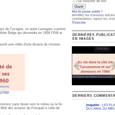
Se souvenir de moi
Mot de passe oublié ?
Identifiez les nouveaux articles
commentaires, signez les, et pl
S'inscrire
 Pays de Cocagne, un autre
Lauragais
a pointé
rolière Belge qui deviendra en 1958 FINA et
DERNIÈRES PUBLICA
EN IMAGES
posté une vidéo d'une dizaine de minutes
Articles
CANAL du MIDI: Vie à bord
62760/
DERNIERS COMMENTA
nvirons sans doute vers le milieu ou la fin
lougabier
- LES PL
Midi des écluses du Fresquel à celle de
DU CANAL DU MIDI