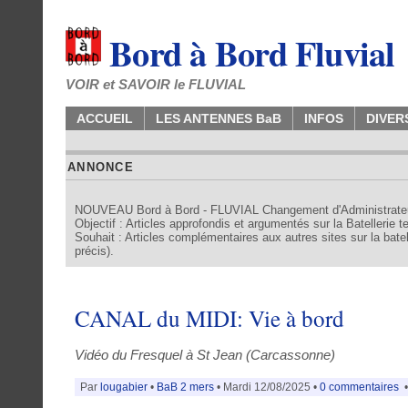
Bord à Bord Fluvial
VOIR et SAVOIR le FLUVIAL
ACCUEIL
LES ANTENNES BaB
INFOS
DIVER
ANNONCE
NOUVEAU Bord à Bord - FLUVIAL Changement d'Administrate
Objectif : Articles approfondis et argumentés sur la Batellerie 
Souhait : Articles complémentaires aux autres sites sur la batell
précis).
CANAL du MIDI: Vie à bord
Vidéo du Fresquel à St Jean (Carcassonne)
Par
lougabier
•
BaB 2 mers
• Mardi 12/08/2025 •
0 commentaires
•