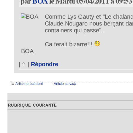
par
BOA
le Mardi 05/04/2011 à 09:53
Comme Lys Gauty et "Le chaland 
Claude Nougaro nous berçant dan
containers qui passe".
Ca ferait bizarre!!!
BOA
|
|
Répondre
Article précédent
Article suivant
RUBRIQUE COURANTE