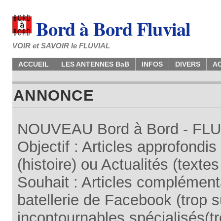
Bord à Bord Fluvial
VOIR et SAVOIR le FLUVIAL
ACCUEIL
LES ANTENNES BaB
INFOS
DIVERS
A
ANNONCE
NOUVEAU Bord à Bord - FLUV
Objectif : Articles approfondi
(histoire) ou Actualités (texte
Souhait : Articles complémenta
batellerie de Facebook (trop su
incontournables spécialisés(tr