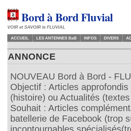
Bord à Bord Fluvial
VOIR et SAVOIR le FLUVIAL
ACCUEIL
LES ANTENNES BaB
INFOS
DIVERS
A
ANNONCE
NOUVEAU Bord à Bord - FLUV
Objectif : Articles approfondi
(histoire) ou Actualités (texte
Souhait : Articles complémenta
batellerie de Facebook (trop su
incontournables spécialisés(tr