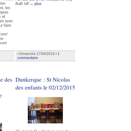
ntre
BaB IdF
→ plus
d, les
depuis
s et
nt avec
r faire
.com/
me
sont
• Dimanche 17/04/2016 •
1
commentaire
e des
Dunkerque : St Nicolas
des enfants le 02/12/2015
e