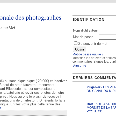
ionale des photographes
IDENTIFICATION
Classé MH
Nom d'utilisateur
Mot de passe
Se souvenir de moi
Mot de passe oublié ?
Identifiez les nouveaux articles
commentaires, signez les, et pl
S'inscrire
DERNIERS COMMENTA
€) ou sans pique nique ( 20.00€) et inscrivez
 à bord de notre fauvette : monument
lougabier
- LES PL
rard Elleboode , auteur compositeur et
DU CANAL DU MIDI
e la batellerie et revoir ces photos de notre
phie . Nous aurons le plaisir de recevoir l
tations de charleston . Différents forfaits
nique. Enfilez votre plus belle tenue des
BaB
- ADIEU A ROB
MORNET DE LA BA
s
POSTE #11