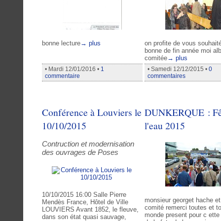
bonne lecture
→ plus
on profite de vous souhait
bonne de fin année moi albe
comitée
→ plus
• Mardi 12/01/2016 •
1
• Samedi 12/12/2015 •
0
commentaire
commentaires
Conférence à Louviers le
DUNKERQUE : Fêt
10/10/2015
l'eau 2015
Contruction et modernisation
des ouvrages de Poses
10/10/2015 16:00 Salle Pierre
monsieur georget hache et
Mendès France, Hôtel de Ville
comité remerci toutes et to
LOUVIERS Avant 1852, le fleuve,
monde present pour c ette
dans son état quasi sauvage,