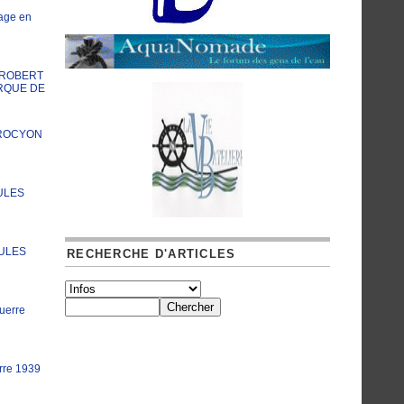
age en
A ROBERT
RQUE DE
PROCYON
ULES
JULES
RECHERCHE D'ARTICLES
uerre
rre 1939