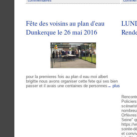
commentaires
commen
Fête des voisins au plan d'eau
LUNDI
Dunkerque le 26 mai 2016
Rende
pour la premieres fois au plan d eau moi albert
brigitte nous avons organiser cette fete qui ses bien
passer et il avais une centaines de personnes
→ plus
Rencontr
Policier
scénaris
nombreux 
Orfèvres"
Seine" q
https://
soirée-dé
et conviv