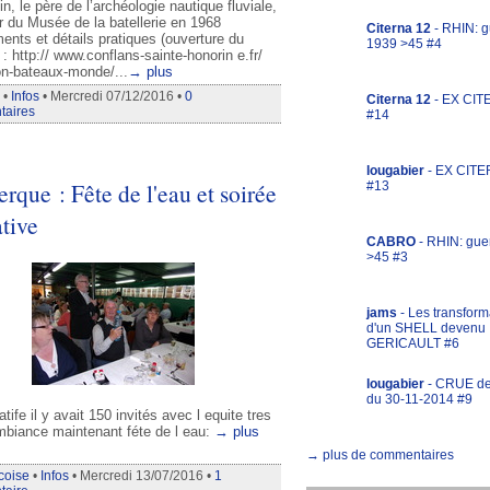
, le père de l’archéologie nautique fluviale,
r du Musée de la batellerie en 1968
Citerna 12
- RHIN: g
nts et détails pratiques (ouverture du
1939 >45 #4
: http:// www.conflans-sainte-honorin e.fr/
on-bateaux-monde/...
→ plus
•
Infos
• Mercredi 07/12/2016 •
0
Citerna 12
- EX CIT
aires
#14
lougabier
- EX CITE
rque : Fête de l'eau et soirée
#13
ative
CABRO
- RHIN: gue
>45 #3
jams
- Les transform
d'un SHELL devenu
GERICAULT #6
lougabier
- CRUE d
du 30-11-2014 #9
atife il y avait 150 invités avec l equite tres
biance maintenant féte de l eau:
→ plus
→ plus de commentaires
coise
•
Infos
• Mercredi 13/07/2016 •
1