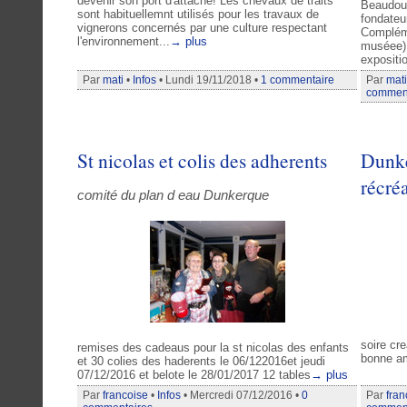
devenir son port d'attache! Les chevaux de traits
Beaudouin
sont habituellemnt utilisés pour les travaux de
fondateu
vignerons concernés par une culture respectant
Compléme
l'environnement...
→ plus
muséee) 
expositi
Par
mati
•
Infos
• Lundi 19/11/2018 •
1 commentaire
Par
mati
comment
St nicolas et colis des adherents
Dunke
récré
comité du plan d eau Dunkerque
soire cre
remises des cadeaus pour la st nicolas des enfants
bonne am
et 30 colies des haderents le 06/122016et jeudi
07/12/2016 et belote le 28/01/2017 12 tables
→ plus
Par
francoise
•
Infos
• Mercredi 07/12/2016 •
0
Par
fran