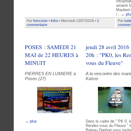
info@ba
amarré f
Maubert-
/...
→ plu
Par
francoise
•
Infos
• Mercredi 13/07/2016 •
1
Par
bat
commentaire
commen
POSES : SAMEDI 21
jeudi 28 avril 2016
MAI de 22 HEURES à
20h : "PK0, les Re
MINUIT
vous du Fleuve"
PIERRES EN LUMIERE à
A la rencontre des mari
Poses (27)
Kaïros
→ plus
Dans le cadre de " PK 0, l
Rendez-vous du Fleuve " l
Bateau Daphné vous invite