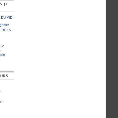
S (+
 DU MIDI
gabier
 DE LA
 12
)
arie
)
EURS
8
:45