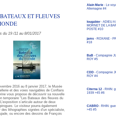
Alain Marie
- Le voy
Allemagne #4
 BATEAUX ET FLEUVES
MONDE
lougabier
- ADIEU 
MORNET DE LA BA
POSTE #10
s du 19 /11 au 8/01/2017
jams
- ROXANE - 
#18
BaB
- Compagnie J
ROY #5
CDD
- Compagnie 
ROY #4
vembre 2016 au 8 janvier 2017, le Musée
Citerna 12
- RHIN: g
tellerie et des voies navigables de Conflans
1939 >45 #6
rine vous propose de découvrir sa nouvelle
on temporaire "Les Bateaux des fleuves du
L’exposition s’articule autour de deux
pirogues. Le visiteur pourra également
CABRO
- RHIN: gue
r des lithographies signées d’un spécialiste,
>45 #5
jade, ou encore des dessins de François