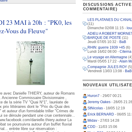
taire
DISCUSSIONS ACTIVE
COMMENTAIRE)
LES PLATANES DU CANAL
 23 MAI à 20h : "PK0, les
(11)
Dimanche 02/08 11:15 -
lou
z-Vous du Fleuve"
ADIEU A ROBERT MORNET
BARQUE DE POSTE
(11)
Jeudi 07/05 10:32 -
BaB
RHIN: guerre 1939 >45
(6)
Lundi 16/02 08:00 -
Citerna
Le voyage en Allemagne
(4
Mardi 05/05 17:22 -
Alain M
Compagnie JULES ROY
(5
Vendredi 13/03 13:08 -
BaB
NOUVEAUX UTILISAT
e avec Danielle THIERY, auteur de Romans
Huron7
- 29/07 00:21
s. Ancienne Commissaire Divisionnaire ,
te de la série TV "Quai N°1", lauréate de
Jeremy Oakes
- 28/05 21:2
prix littéraires dont le "Prix du Quai des
StNicolas
- 18/05 12:19
 et auteur d'un formidable triller "Crimes de
Erick BERNARD
- 06/05 11
ui se déroule pendant une crue centennale...
www.facebook.com/danielle.thiery.auteur La
Midav
- 27/03 14:28
bat se poursuivra autour d'un buffet fluvial
CDD
- 11/03 15:06
ial... entrée libre sur réservation :