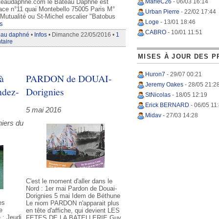
teaudaphne.com le Bateau Daphné est
MarieC26
- 06/03 16:14
ace n°11 quai Montebello 75005 Paris M°
Urban Pierre
- 22/02 17:44
Mutualité ou St-Michel escalier "Batobus
Loge
- 13/01 18:46
s
CABRO
- 10/01 11:51
eau daphné
•
Infos
• Dimanche 22/05/2016 •
1
taire
MISES À JOUR DES P
Huron7
- 29/07 00:21
 à
PARDON de DOUAI-
Jeremy Oakes
- 28/05 21:2
ndez-
Dorignies
StNicolas
- 18/05 12:19
Erick BERNARD
- 06/05 11
5 mai 2016
Midav
- 27/03 14:28
niers du
C'est le moment d'aller dans le
Nord : 1er mai Pardon de Douai-
Dorignies 5 mai Idem de Béthune
es
Le niom PARDON n'apparait plus
e
en tête d'affiche, qui devient LES
 : Jeudi
FETES DE LA BATELLERIE Guy