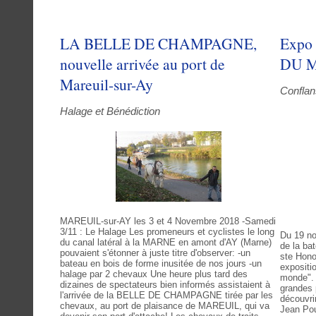
LA BELLE DE CHAMPAGNE,
Expo
nouvelle arrivée au port de
DU 
Mareuil-sur-Ay
Conflan
Halage et Bénédiction
MAREUIL-sur-AY les 3 et 4 Novembre 2018 -Samedi
3/11 : Le Halage Les promeneurs et cyclistes le long
Du 19 no
du canal latéral à la MARNE en amont d'AY (Marne)
de la ba
pouvaient s'étonner à juste titre d'observer: -un
ste Hono
bateau en bois de forme inusitée de nos jours -un
expositi
halage par 2 chevaux Une heure plus tard des
monde". 
dizaines de spectateurs bien informés assistaient à
grandes 
l'arrivée de la BELLE DE CHAMPAGNE tirée par les
découvri
chevaux, au port de plaisance de MAREUIL, qui va
Jean Pou