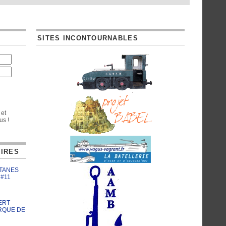
SITES INCONTOURNABLES
 et
us !
IRES
ATANES
 #11
ERT
RQUE DE