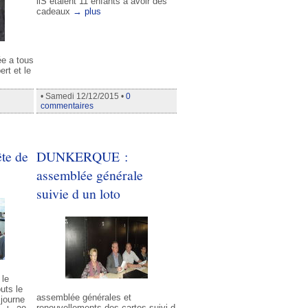
ilS etaient 11 enfants à avoir des
cadeaux
→ plus
ée a tous
rt et le
• Samedi 12/12/2015 •
0
commentaires
e de
DUNKERQUE :
assemblée générale
suivie d un loto
 le
uts le
assemblée générales et
 journe
renouvellements des cartes suivi d