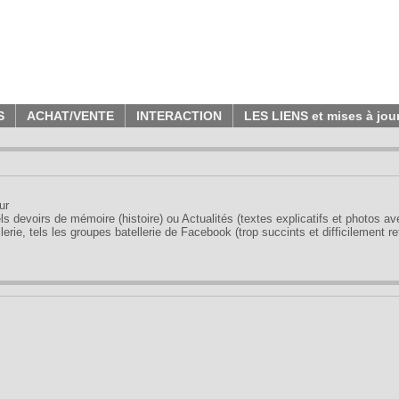
S
ACHAT/VENTE
INTERACTION
LES LIENS et mises à jou
ur
tels devoirs de mémoire (histoire) ou Actualités (textes explicatifs et photos a
erie, tels les groupes batellerie de Facebook (trop succints et difficilement re