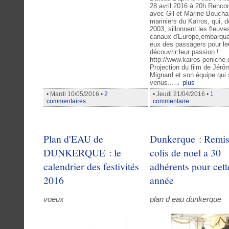
28 avril 2016 à 20h Renco
avec Gil et Marine Bouchar
mariniers du Kaïros, qui, 
2003, sillonnent les fleuve
canaux d'Europe,embarqua
eux des passagers pour leu
découvrir leur passion !
http://www.kairos-peniche
Projection du film de Jérô
Mignard et son équipe qui 
venus...
→ plus
• Mardi 10/05/2016 •
2
• Jeudi 21/04/2016 •
1
commentaires
commentaire
Plan d'EAU de
Dunkerque : Remis
DUNKERQUE : le
colis de noel a 30
calendrier des festivités
adhérents pour cett
2016
année
voeux
plan d eau dunkerque