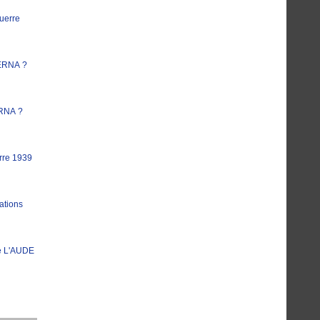
uerre
ERNA ?
RNA ?
rre 1939
ations
e L'AUDE