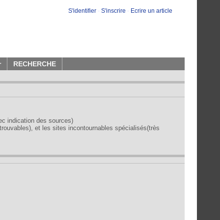
S'identifier
-
S'inscrire
-
Ecrire un article
r
RECHERCHE
vec indication des sources)
trouvables), et les sites incontournables spécialisés(très