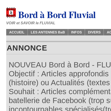
Bord à Bord Fluvial
VOIR et SAVOIR le FLUVIAL
ACCUEIL
LES ANTENNES BaB
INFOS
DIVERS
A
ANNONCE
NOUVEAU Bord à Bord - FLUV
Objectif : Articles approfondi
(histoire) ou Actualités (texte
Souhait : Articles complémenta
batellerie de Facebook (trop su
incontournables spécialisés(tr