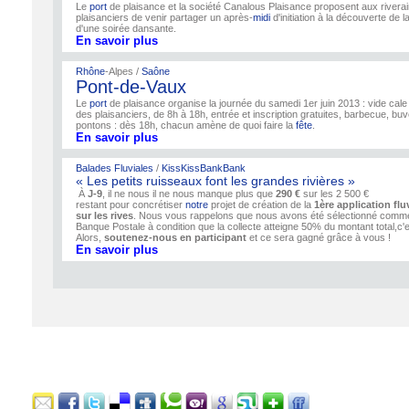
Le
port
de plaisance et la société Canalous Plaisance proposent aux riverai
plaisanciers de venir partager un après-
midi
d'initiation à la découverte de la
d'une soirée dansante.
En savoir plus
Rhône
-Alpes /
Saône
Pont-de-Vaux
Le
port
de plaisance organise la journée du samedi 1er juin 2013 : vide cal
des plaisanciers, de 8h à 18h, entrée et inscription gratuites, barbecue, buv
pontons : dès 18h, chacun amène de quoi faire la
fête
.
En savoir plus
Balades Fluviales
/
KissKissBankBank
« Les petits ruisseaux font les grandes rivières »
À
J-9
, il ne nous il ne nous manque plus que
290 €
sur les 2 500 €
restant pour concrétiser
notre
projet de création de la
1ère application flu
sur les rives
. Nous vous rappelons que nous avons été sélectionné comme 
Banque Postale à condition que la collecte atteigne 50% du montant total,c'e
Alors,
soutenez-nous en participant
et ce sera gagné grâce à vous !
En savoir plus