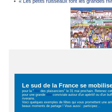
« Les petits ruisseaux font les grandes riv
Le sud de la France se mobilise
pour la "
fête
des plaisanciers" le 31 mai prochain. Retenez ce
pour une grande
fête
conviviale autour d'un apéritif ou d'un buf
riverains.
Voici quelques exemples de fêtes qui vous promettent une am
beaux moments de partage ! Vous aussi : participez...