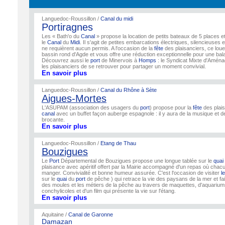
Languedoc-Roussillon /
Canal du midi
Portiragnes
Les « Bath'o du
Canal
» propose la location de petits bateaux de 5 places 
le
Canal
du
Midi
. Il s'agit de petites embarcations électriques, silencieuses 
ne requièrent aucun permis. A l'occasion de la
fête
des plaisanciers, ce loue
bassin rond d'Agde et vous offre une réduction exceptionnelle pour une bala
Découvrez aussi le
port
de Minervois à
Homps
: le Syndicat Mixte d'Amén
les plaisanciers de se retrouver pour partager un moment convivial.
En savoir plus
Languedoc-Roussillon /
Canal du Rhône à Sète
Aigues-Mortes
L'ASUPAM (association des usagers du
port
) propose pour la
fête
des plai
canal
avec un buffet façon auberge espagnole : il y aura de la musique et de
brocante.
En savoir plus
Languedoc-Roussillon /
Etang de Thau
Bouzigues
Le
Port
Départemental de Bouzigues propose une longue tablée sur le
quai
plaisance avec apéritif offert par la Mairie accompagné d'un repas où cha
manger. Convivialité et bonne humeur assurée. C'est l'occasion de visiter
l
sur le
quai
du
port
de pêche ) qui retrace la vie des paysans de la mer et fai
des moules et les métiers de la pêche au travers de maquettes, d'aquarium
conchylicoles et d'un film qui présente la vie sur l'étang.
En savoir plus
Aquitaine /
Canal de Garonne
Damazan