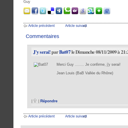
Guy
Article précédent
Article suivant
Commentaires
J'y serai!
par
Bat07
le Dimanche 08/11/2009 à 21:
Merci Guy ........ Je confirme, j'y serai!
Jean Louis (BaB Vallée du Rhône)
|
|
Répondre
Article précédent
Article suivant