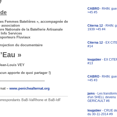
e
CABRO
- RHIN: gue
 de
>45 #5
 des Femmes Batelières », accompagnée de
e association
Citerna 12
- RHIN: g
1939 >45 #4
 Nationale de la Batellerie Artisanale
Info Services
sporteurs Fluviaux
Citerna 12
- EX CIT
projection du documentaire
#14
’Eau »
lougabier
- EX CITE
#13
 Jean-Louis VEY
acun apporte de quoi partager !)
CABRO
- RHIN: gue
>45 #3
-------------------------------------------
rnat –
www.penichealternat.org
jams
- Les transform
d'un SHELL devenu
aB-ValRhone et BaB-IdF
GERICAULT #6
lougabier
- CRUE d
du 30-11-2014 #9