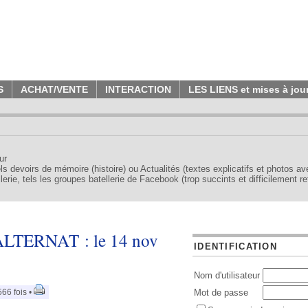
S
ACHAT/VENTE
INTERACTION
LES LIENS et mises à jou
ur
tels devoirs de mémoire (histoire) ou Actualités (textes explicatifs et photos a
erie, tels les groupes batellerie de Facebook (trop succints et difficilement re
TERNAT : le 14 nov
IDENTIFICATION
Nom d'utilisateur
66 fois •
Mot de passe