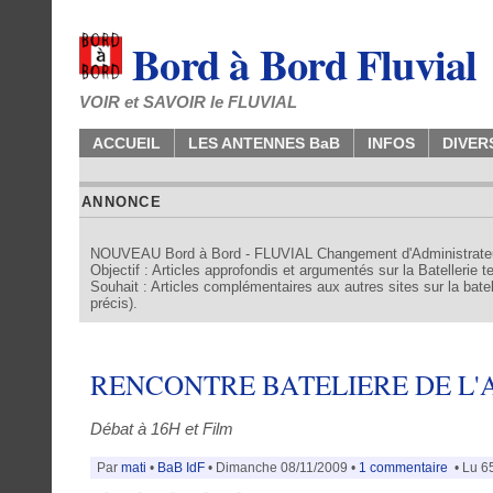
Bord à Bord Fluvial
VOIR et SAVOIR le FLUVIAL
ACCUEIL
LES ANTENNES BaB
INFOS
DIVER
ANNONCE
NOUVEAU Bord à Bord - FLUVIAL Changement d'Administrate
Objectif : Articles approfondis et argumentés sur la Batellerie 
Souhait : Articles complémentaires aux autres sites sur la batell
précis).
RENCONTRE BATELIERE DE L'AL
Débat à 16H et Film
Par
mati
•
BaB IdF
• Dimanche 08/11/2009 •
1 commentaire
• Lu 65