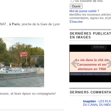
Se souvenir de moi
Mot de passe oublié ?
Identifiez les nouveaux articles
commentaires, signez les, et pl
S'inscrire
RNAT ,
à Paris
, proche de la Gare de Lyon
DERNIÈRES PUBLICA
EN IMAGES
Articles
CANAL du MIDI: Vie à bord
DERNIERS COMMENTA
urieuses, et leurs époux ou compagnons!
lougabier
- LES PL
DU CANAL DU MIDI