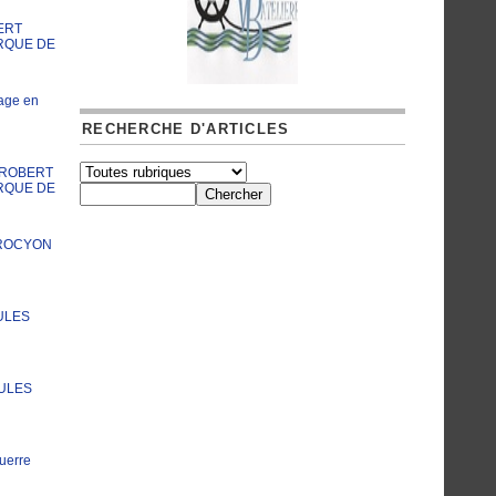
ERT
RQUE DE
age en
RECHERCHE D'ARTICLES
A ROBERT
RQUE DE
PROCYON
ULES
JULES
uerre