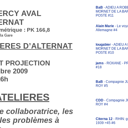
BaB
- ADIEU A ROB
ERCY AVAL
MORNET DE LA BA
POSTE #11
ERNAT
Alain Marie
- Le voy
ométrique : PK 166,8
Allemagne #4
la Gare
ERES D’ALTERNAT
lougabier
- ADIEU 
MORNET DE LA BA
POSTE #10
T PROJECTION
jams
- ROXANE - 
#18
bre 2009
16h
BaB
- Compagnie J
ROY #5
ATELIERES
CDD
- Compagnie 
ROY #4
e collaboratrice, les
 les problèmes à
Citerna 12
- RHIN: g
1939 >45 #6