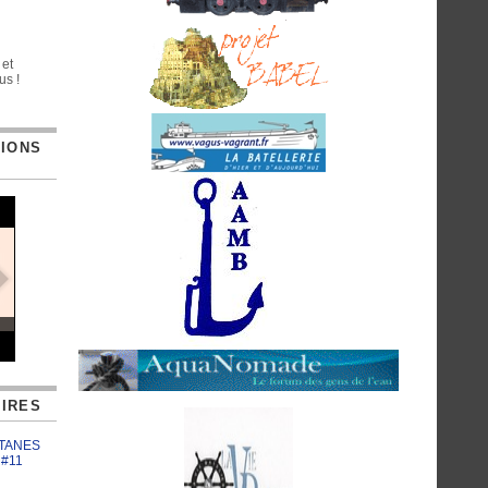
 et
us !
TIONS
IRES
ATANES
 #11