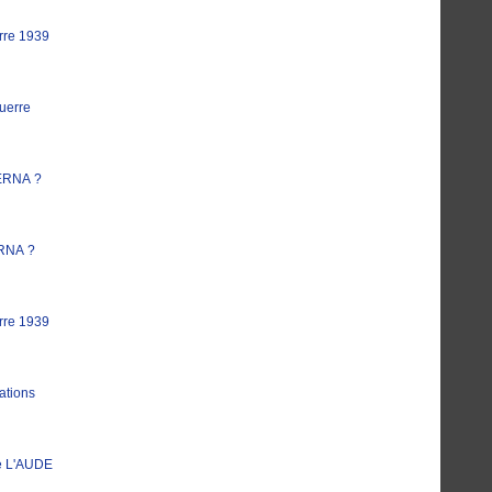
rre 1939
uerre
ERNA ?
RNA ?
rre 1939
ations
e L'AUDE