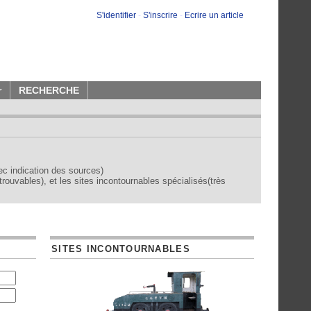
S'identifier
-
S'inscrire
-
Ecrire un article
r
RECHERCHE
vec indication des sources)
trouvables), et les sites incontournables spécialisés(très
SITES INCONTOURNABLES