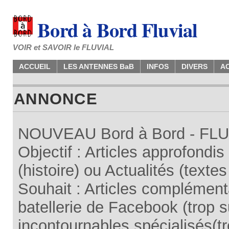
Bord à Bord Fluvial
VOIR et SAVOIR le FLUVIAL
ACCUEIL
LES ANTENNES BaB
INFOS
DIVERS
A
ANNONCE
NOUVEAU Bord à Bord - FLUV
Objectif : Articles approfondi
(histoire) ou Actualités (texte
Souhait : Articles complémenta
batellerie de Facebook (trop su
incontournables spécialisés(tr