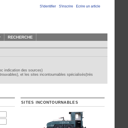
S'identifier
-
S'inscrire
-
Ecrire un article
r
RECHERCHE
vec indication des sources)
trouvables), et les sites incontournables spécialisés(très
SITES INCONTOURNABLES