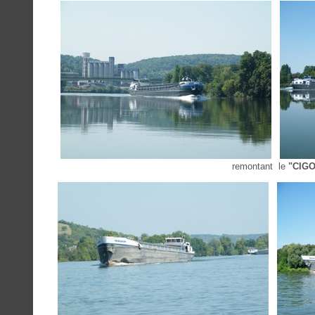
remontant le
"CIG