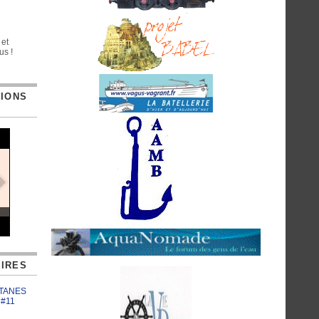
 et
us !
TIONS
IRES
ATANES
 #11