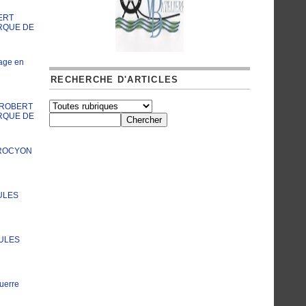
ERT
RQUE DE
age en
RECHERCHE D'ARTICLES
A ROBERT
RQUE DE
PROCYON
ULES
JULES
uerre