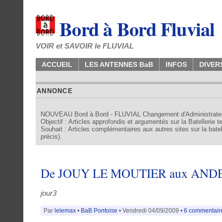
Bord à Bord Fluvial
VOIR et SAVOIR le FLUVIAL
ACCUEIL
LES ANTENNES BaB
INFOS
DIVER
ANNONCE
NOUVEAU Bord à Bord - FLUVIAL Changement d'Administrate
Objectif : Articles approfondis et argumentés sur la Batellerie 
Souhait : Articles complémentaires aux autres sites sur la batell
précis).
De JOUY LE MOUTIER aux ANDE
jour3
Par
lelemax
•
BaB Pontoise
• Vendredi 04/09/2009 •
6 commentair