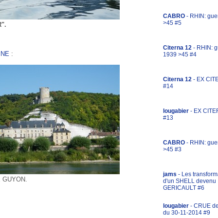
CABRO
- RHIN: gue
>45 #5
".
Citerna 12
- RHIN: g
INE
:
1939 >45 #4
Citerna 12
- EX CIT
#14
lougabier
- EX CITE
#13
CABRO
- RHIN: gue
>45 #3
jams
- Les transform
YON.
d'un SHELL devenu
GERICAULT #6
lougabier
- CRUE d
du 30-11-2014 #9