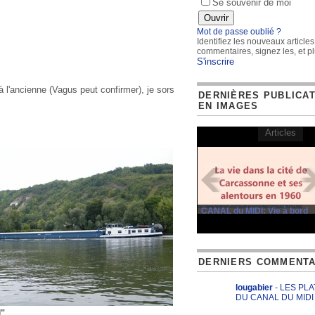
Se souvenir de moi
Mot de passe oublié ?
Identifiez les nouveaux articles
commentaires, signez les, et pl
S'inscrire
 l'ancienne (Vagus peut confirmer), je sors
DERNIÈRES PUBLICA
EN IMAGES
Articles
CANAL du MIDI: Vie à bord
DERNIERS COMMENTA
lougabier
- LES PL
DU CANAL DU MIDI
"