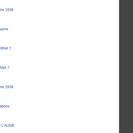
rre 1939
uerre
ERNA ?
RNA ?
rre 1939
ations
e L'AUDE