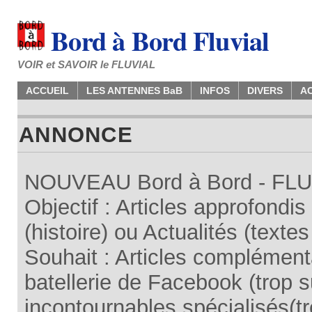
Bord à Bord Fluvial
VOIR et SAVOIR le FLUVIAL
ACCUEIL
LES ANTENNES BaB
INFOS
DIVERS
A
ANNONCE
NOUVEAU Bord à Bord - FLUV
Objectif : Articles approfondi
(histoire) ou Actualités (texte
Souhait : Articles complémenta
batellerie de Facebook (trop su
incontournables spécialisés(tr