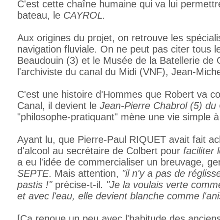
C'est cette chaîne humaine qui va lui permettr
bateau, le
CAYROL.
Aux origines du projet, on retrouve les spéciali
navigation fluviale. On ne peut pas citer tous l
Beaudouin (3) et le Musée de la Batellerie de
l'archiviste du canal du Midi (VNF), Jean-Michel
C'est une histoire d'Hommes que Robert va con
Canal, il devient le
J
ean-Pierre Chabrol (5) du
"philosophe-pratiquant" mène une vie simple 
Ayant lu, que
Pierre-Paul RIQUET avait fait ac
d'alcool au secrétaire de Colbert pour
faciliter 
a eu l'idée de commercialiser un breuvage, g
SEPTE
. Mais attention,
"il n'y a pas de régliss
pastis !"
précise-t-il.
"Je la voulais verte comme
et avec l'eau, elle devient blanche comme l'ani
[Ça renoue un peu avec l'habitude des anciens 