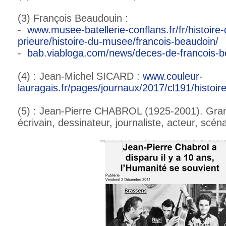
(3) François Beaudouin :
-
www.musee-batellerie-conflans.fr/fr/histoire
prieure/histoire-du-musee/francois-beaudoin/
-
bab.viabloga.com/news/deces-de-francois-b
(4) : Jean-Michel SICARD :
www.couleur-
lauragais.fr/pages/journaux/2017/cl191/histoir
(5) : Jean-Pierre CHABROL (1925-2001). Gran
écrivain, dessinateur, journaliste, acteur, scén