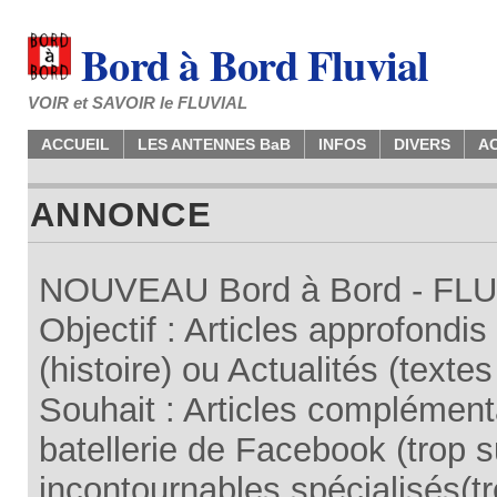
Bord à Bord Fluvial
VOIR et SAVOIR le FLUVIAL
ACCUEIL
LES ANTENNES BaB
INFOS
DIVERS
A
ANNONCE
NOUVEAU Bord à Bord - FLUV
Objectif : Articles approfondi
(histoire) ou Actualités (texte
Souhait : Articles complémenta
batellerie de Facebook (trop su
incontournables spécialisés(tr