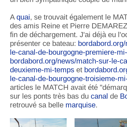
A
quai
, se trouvait également le M
des amis Reine et Pierre DEMAREZ qu
fin de déchargement. J'ai déjà eu l'
présenter ce bateau:
bordabord.org/
le-canal-de-bourgogne-premiere-mi
bordabord.org/news/match-sur-le-c
deuxieme-mi-temps
et
bordabord.or
le-canal-de-bourgogne-troisieme-m
articles le MATCH avait été "démarq
sur les ponts très bas du
canal
de
B
retrouvé sa belle
marquise
.