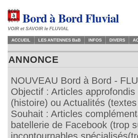
Bord à Bord Fluvial
VOIR et SAVOIR le FLUVIAL
ACCUEIL
LES ANTENNES BaB
INFOS
DIVERS
A
ANNONCE
NOUVEAU Bord à Bord - FLUV
Objectif : Articles approfondi
(histoire) ou Actualités (texte
Souhait : Articles complémenta
batellerie de Facebook (trop su
incontournables spécialisés(tr