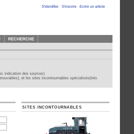
S'identifier
-
S'inscrire
-
Ecrire un article
r
RECHERCHE
vec indication des sources)
trouvables), et les sites incontournables spécialisés(très
SITES INCONTOURNABLES