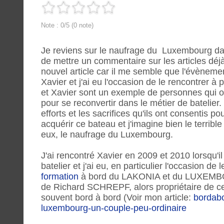
Note : 0/5 (0 note)
Je reviens sur le naufrage du Luxembourg d
de mettre un commentaire sur les articles déjà
nouvel article car il me semble que l'évèneme
Xavier et j'ai eu l'occasion de le rencontrer à p
et Xavier sont un exemple de personnes qui ont
pour se reconvertir dans le métier de batelier.
efforts et les sacrifices qu'ils ont consentis po
acquérir ce bateau et j'imagine bien le terribl
eux, le naufrage du Luxembourg.
J'ai rencontré Xavier en 2009 et 2010 lorsqu'i
batelier et j'ai eu, en particulier l'occasion de l
formation
à bord du LAKONIA et du LUXEMBOU
de Richard SCHREPF, alors propriétaire de c
souvent bord à bord (Voir mon article:
bordabo
luxembourg-un-couple-peu-ordinaire