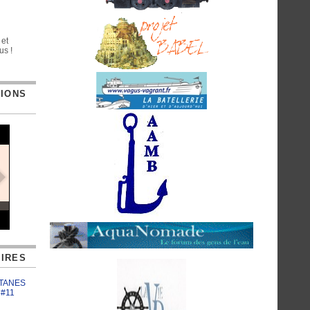
 et
us !
TIONS
IRES
ATANES
 #11