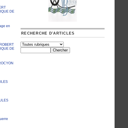
ERT
RQUE DE
age en
RECHERCHE D'ARTICLES
A ROBERT
RQUE DE
PROCYON
ULES
JULES
uerre