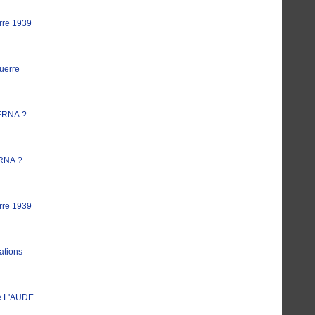
rre 1939
uerre
ERNA ?
RNA ?
rre 1939
ations
e L'AUDE