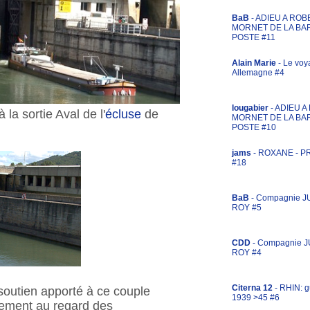
BaB
- ADIEU A ROB
MORNET DE LA BA
POSTE #11
Alain Marie
- Le voy
Allemagne #4
lougabier
- ADIEU 
a sortie Aval de l'
écluse
de
MORNET DE LA BA
POSTE #10
jams
- ROXANE - 
#18
BaB
- Compagnie J
ROY #5
CDD
- Compagnie 
ROY #4
Citerna 12
- RHIN: g
soutien apporté à ce couple
1939 >45 #6
rement au regard des