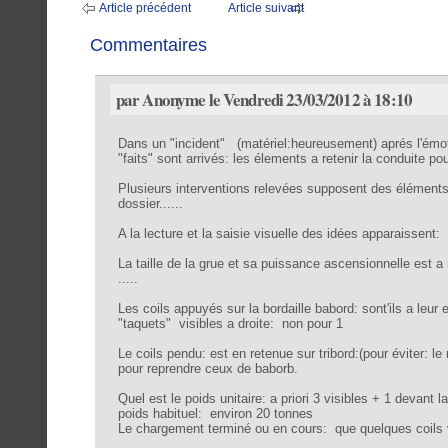
Article précédent
Article suivant
Commentaires
par Anonyme le Vendredi 23/03/2012 à 18:10
Dans un "incident" (matériel:heureusement) aprés l'émoti
"faits" sont arrivés: les élements a retenir la conduite po
Plusieurs interventions relevées supposent des éléments 
dossier......
A la lecture et la saisie visuelle des idées apparaissent:
La taille de la grue et sa puissance ascensionnelle est 
.....
Les coils appuyés sur la bordaille babord: sont'ils a leu
"taquets" visibles a droite: non pour 1
Le coils pendu: est en retenue sur tribord:(pour éviter: le
pour reprendre ceux de baborb.
Quel est le poids unitaire: a priori 3 visibles + 1 devant 
poids habituel: environ 20 tonnes
Le chargement terminé ou en cours: que quelques coils vis