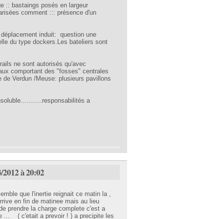
e :: bastaings posés en largeur
lidarisées comment ::: présence d'un
 déplacement induit: question une
elle du type dockers.Les bateliers sont
 rails ne sont autorisés qu'avec
eaux comportant des "fosses" centrales
te de Verdun /Meuse: plusieurs pavillons
oluble...........responsabilités a
3/2012 à 20:02
mble que l'inertie reignait ce matin la ,
rrive en fin de matinee mais au lieu
 de prendre la charge complete c'est a
e ... ( c'etait a prevoir ! ) a precipite les