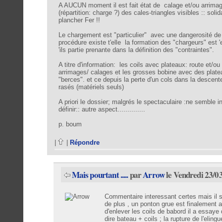
A AUCUN moment il est fait état de calage et/ou arrimag
(répartition: charge ?) des cales-triangles visibles :: so
plancher Fer !!
Le chargement est "particulier" avec une dangerosité de
procédure existe t'elle la formation des "chargeurs" est '
'ils partie prenante dans la définition des "contraintes".
A titre d'information: les coils avec plateaux: route et/ou
arrimages/ calages et les grosses bobine avec des plat
"berces". et ce depuis la perte d'un cols dans la descen
rasés (matériels seuls)
A priori le dossier; malgrés le spectaculaire :ne semble ins
définir:: autre aspect..............
p. boum
|
|
Répondre
Mais pourtant .....
par
Arrow
le Vendredi 23/0
Commentaire interessant certes mais il se
de plus , un ponton grue est finalement a
d'enlever les coils de babord il a essaye
dire bateau + coils ; la rupture de l'elingu