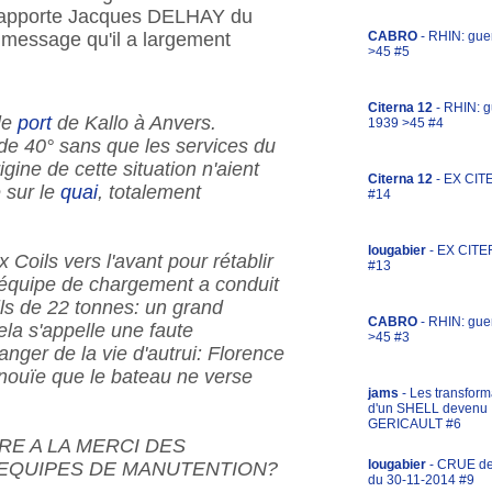
s rapporte Jacques DELHAY du
CABRO
- RHIN: gue
u message qu'il a largement
>45 #5
Citerna 12
- RHIN: g
le
port
de Kallo à Anvers.
1939 >45 #4
s de 40° sans que les services du
gine de cette situation n'aient
Citerna 12
- EX CIT
 sur le
quai
, totalement
#14
lougabier
- EX CITE
Coils vers l'avant pour rétablir
#13
l'équipe de chargement a conduit
oils de 22 tonnes: un grand
CABRO
- RHIN: gue
ela s'appelle une faute
>45 #3
r de la vie d'autrui: Florence
 inouïe que le bateau ne verse
jams
- Les transform
d'un SHELL devenu
GERICAULT #6
RE A LA MERCI DES
lougabier
- CRUE d
EQUIPES DE MANUTENTION?
du 30-11-2014 #9