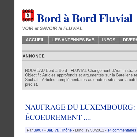
Bord à Bord Fluvial
VOIR et SAVOIR le FLUVIAL
ACCUEIL
LES ANTENNES BaB
INFOS
DIVER
ANNONCE
NOUVEAU Bord à Bord - FLUVIAL Changement d'Administrate
Objectif : Articles approfondis et argumentés sur la Batellerie 
Souhait : Articles complémentaires aux autres sites sur la batell
précis).
NAUFRAGE DU LUXEMBOURG: 
ÉCOEUREMENT ....
Par
Bat07
•
BaB Val.Rhône
• Lundi 19/03/2012 •
14 commentaires