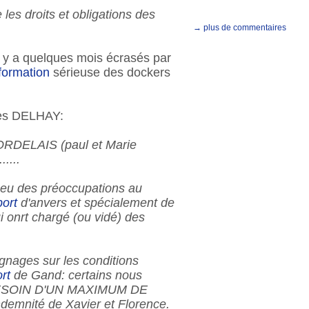
e les droits et obligations des
→ plus de commentaires
 y a quelques mois écrasés par
formation
sérieuse des dockers
ues DELHAY:
 BORDELAIS (paul et Marie
.....
 eu des préoccupations au
port
d'anvers et spécialement de
i onrt chargé (ou vidé) des
nages sur les conditions
rt
de Gand: certains nous
A BESOIN D'UN MAXIMUM DE
emnité de Xavier et Florence.