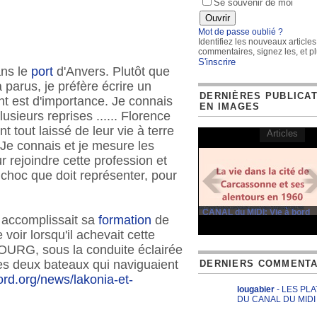
Se souvenir de moi
Mot de passe oublié ?
Identifiez les nouveaux articles
commentaires, signez les, et pl
S'inscrire
ans le
port
d'Anvers. Plutôt que
 parus, je préfère écrire un
DERNIÈRES PUBLICA
nt est d'importance. Je connais
EN IMAGES
lusieurs reprises ...... Florence
 tout laissé de leur vie à terre
Articles
Je connais et je mesure les
ur rejoindre cette profession et
e choc que doit représenter, pour
CANAL du MIDI: Vie à bord
l accomplissait sa
formation
de
e voir lorsqu'il achevait cette
RG, sous la conduite éclairée
es deux bateaux qui naviguaient
DERNIERS COMMENTA
rd.org/news/lakonia-et-
lougabier
- LES PL
DU CANAL DU MIDI