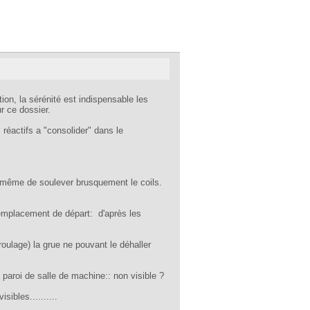
on, la sérénité est indispensable les
ur ce dossier.
réactifs a "consolider" dans le
a même de soulever brusquement le coils.
r emplacement de départ: d'après les
 roulage) la grue ne pouvant le déhaller
la paroi de salle de machine:: non visible ?
ibles..........