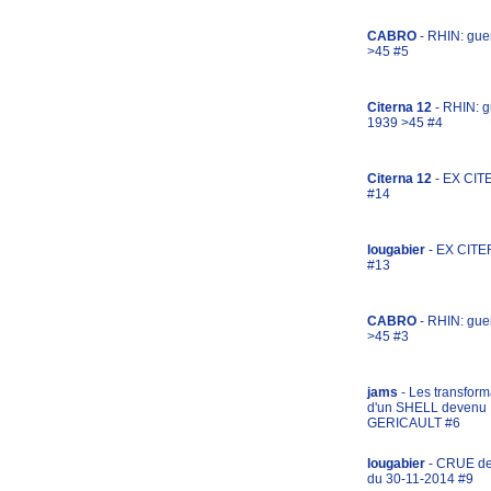
CABRO
- RHIN: gue
>45 #5
Citerna 12
- RHIN: g
1939 >45 #4
Citerna 12
- EX CIT
#14
lougabier
- EX CITE
#13
CABRO
- RHIN: gue
>45 #3
jams
- Les transform
d'un SHELL devenu
GERICAULT #6
lougabier
- CRUE d
du 30-11-2014 #9