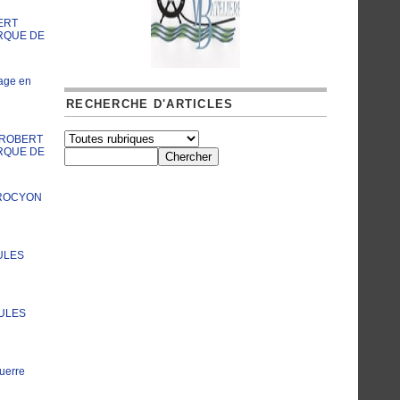
ERT
RQUE DE
age en
RECHERCHE D'ARTICLES
A ROBERT
RQUE DE
PROCYON
ULES
JULES
uerre