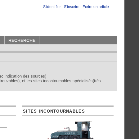
S'identifier
-
S'inscrire
-
Ecrire un article
r
RECHERCHE
vec indication des sources)
trouvables), et les sites incontournables spécialisés(très
SITES INCONTOURNABLES