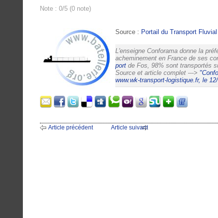
Note : 0/5 (0 note)
Source :
Portail du Transport Fluvial 
L'enseigne Conforama donne la préfé
acheminement en France de ses con
port
de Fos, 98% sont transportés sur
Source et article complet --->
"Confo
www.wk-transport-logistique.fr, le 12
Article précédent
Article suivant