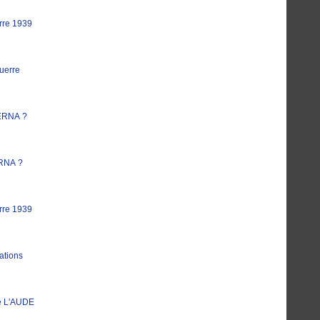
rre 1939
uerre
ERNA ?
RNA ?
rre 1939
ations
e L'AUDE