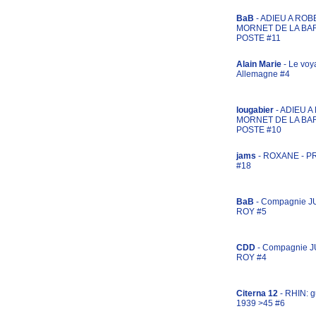
BaB
- ADIEU A ROB
MORNET DE LA BA
POSTE #11
Alain Marie
- Le voy
Allemagne #4
lougabier
- ADIEU 
MORNET DE LA BA
POSTE #10
jams
- ROXANE - 
#18
BaB
- Compagnie J
ROY #5
CDD
- Compagnie 
ROY #4
Citerna 12
- RHIN: g
1939 >45 #6