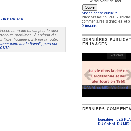
Se souvenir de moi
Mot de passe oublié ?
Identifiez les nouveaux articles
- la Batellerie
commentaires, signez les, et pl
S'inscrire
rence au mode fluvial pour le post-
teneurs maritimes. Au départ du
 l'axe rhodanien, 2% par la route.
DERNIÈRES PUBLICA
rama mise sur le fluvial", paru sur
EN IMAGES
/01/10
Articles
CANAL du MIDI: Vie à bord
DERNIERS COMMENTA
lougabier
- LES PL
DU CANAL DU MIDI