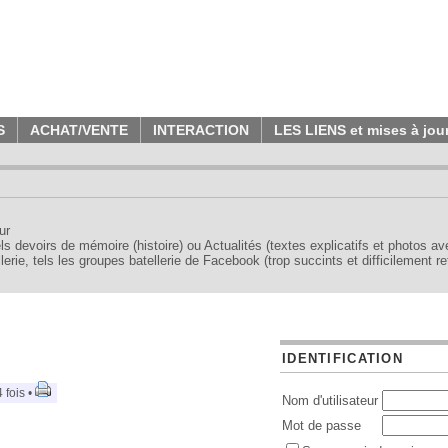
S
ACHAT/VENTE
INTERACTION
LES LIENS et mises à jou
ur
tels devoirs de mémoire (histoire) ou Actualités (textes explicatifs et photos a
erie, tels les groupes batellerie de Facebook (trop succints et difficilement re
IDENTIFICATION
 fois •
Nom d'utilisateur
Mot de passe