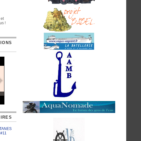
 et
us !
TIONS
IRES
ATANES
 #11