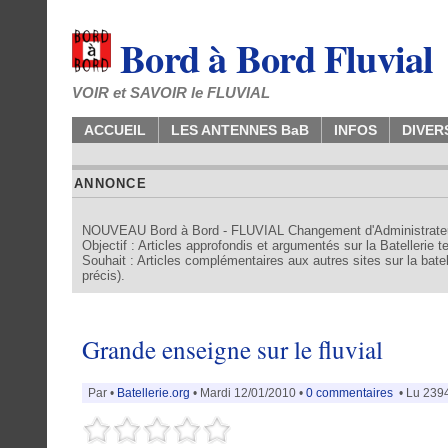
Bord à Bord Fluvial
VOIR et SAVOIR le FLUVIAL
ACCUEIL
LES ANTENNES BaB
INFOS
DIVER
ANNONCE
NOUVEAU Bord à Bord - FLUVIAL Changement d'Administrate
Objectif : Articles approfondis et argumentés sur la Batellerie 
Souhait : Articles complémentaires aux autres sites sur la batell
précis).
Grande enseigne sur le fluvial
Par
•
Batellerie.org
• Mardi 12/01/2010 •
0 commentaires
• Lu 2394