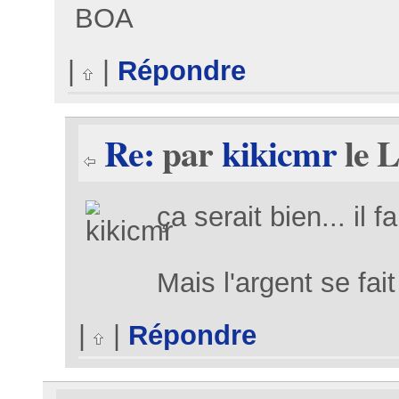
BOA
|
|
Répondre
Re:
par
kikicmr
le L
ça serait bien... il f
Mais l'argent se fait
|
|
Répondre