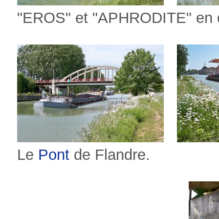
"EROS" et "APHRODITE" en dé
Le
Pont
de Flandre.