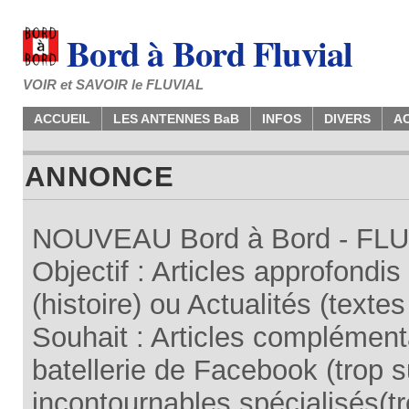
Bord à Bord Fluvial
VOIR et SAVOIR le FLUVIAL
ACCUEIL
LES ANTENNES BaB
INFOS
DIVERS
A
ANNONCE
NOUVEAU Bord à Bord - FLUV
Objectif : Articles approfondi
(histoire) ou Actualités (texte
Souhait : Articles complémenta
batellerie de Facebook (trop su
incontournables spécialisés(tr