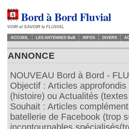
Bord à Bord Fluvial
VOIR et SAVOIR le FLUVIAL
ACCUEIL
LES ANTENNES BaB
INFOS
DIVERS
A
ANNONCE
NOUVEAU Bord à Bord - FLUV
Objectif : Articles approfondi
(histoire) ou Actualités (texte
Souhait : Articles complémenta
batellerie de Facebook (trop su
incontournables spécialisés(tr