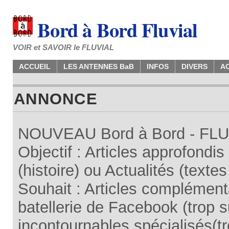
Bord à Bord Fluvial
VOIR et SAVOIR le FLUVIAL
ACCUEIL
LES ANTENNES BaB
INFOS
DIVERS
A
ANNONCE
NOUVEAU Bord à Bord - FLUV
Objectif : Articles approfondi
(histoire) ou Actualités (texte
Souhait : Articles complémenta
batellerie de Facebook (trop su
incontournables spécialisés(tr