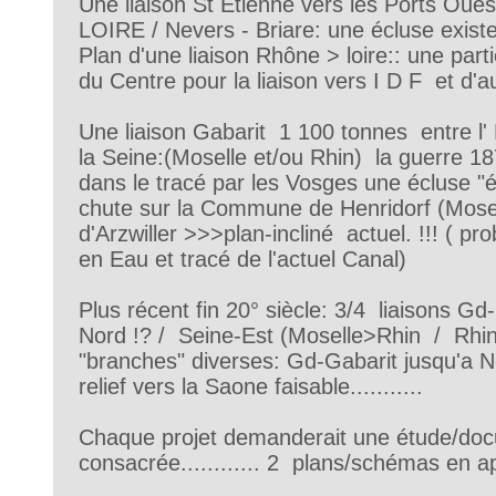
Une liaison St Etienne vers les Ports Oues
LOIRE / Nevers - Briare: une écluse existe..
Plan d'une liaison Rhône > loire:: une part
du Centre pour la liaison vers I D F et d'a
Une liaison Gabarit 1 100 tonnes entre l
la Seine:(Moselle et/ou Rhin) la guerre 1870 
dans le tracé par les Vosges une écluse "
chute sur la Commune de Henridorf (Mosel
d'Arzwiller >>>plan-incliné actuel. !!! ( pr
en Eau et tracé de l'actuel Canal)
Plus récent fin 20° siècle: 3/4 liaisons Gd
Nord !? / Seine-Est (Moselle>Rhin / Rhin
"branches" diverses: Gd-Gabarit jusqu'a
relief vers la Saone faisable...........
Chaque projet demanderait une étude/do
consacrée............ 2 plans/schémas en appu