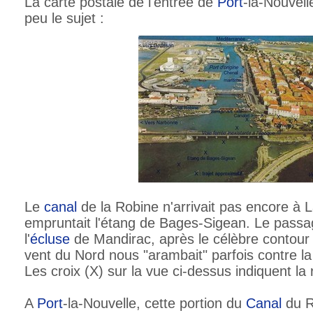
La carte postale de l'entrée de
Port
-la-Nouvell
peu le sujet :
Le
canal
de la Robine n'arrivait pas encore à La 
empruntait l'étang de Bages-Sigean. Le passag
l'
écluse
de Mandirac, après le célèbre contour d
vent du Nord nous "arambait" parfois contre la
Les croix (X) sur la vue ci-dessus indiquent la 
A
Port
-la-Nouvelle, cette portion du
Canal
du R