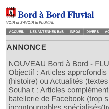
Bord à Bord Fluvial
VOIR et SAVOIR le FLUVIAL
ACCUEIL
LES ANTENNES BaB
INFOS
DIVERS
A
ANNONCE
NOUVEAU Bord à Bord - FLUV
Objectif : Articles approfondi
(histoire) ou Actualités (texte
Souhait : Articles complémenta
batellerie de Facebook (trop su
incontournables spécialisés(tr