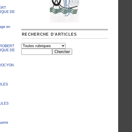
ERT
RQUE DE
age en
RECHERCHE D'ARTICLES
A ROBERT
RQUE DE
PROCYON
ULES
JULES
uerre