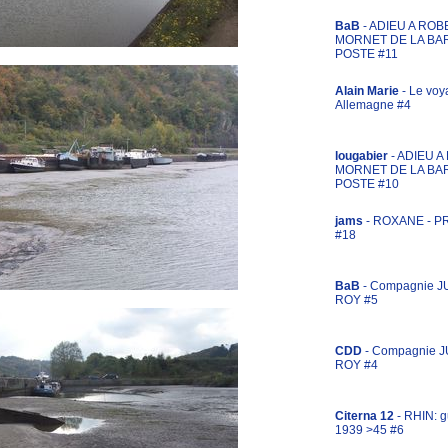
BaB
- ADIEU A ROB
MORNET DE LA BA
POSTE #11
Alain Marie
- Le voy
Allemagne #4
lougabier
- ADIEU 
MORNET DE LA BA
POSTE #10
jams
- ROXANE - 
#18
BaB
- Compagnie J
ROY #5
CDD
- Compagnie 
ROY #4
Citerna 12
- RHIN: g
1939 >45 #6