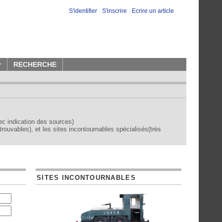
S'identifier
-
S'inscrire
-
Ecrire un article
r
RECHERCHE
vec indication des sources)
trouvables), et les sites incontournables spécialisés(très
SITES INCONTOURNABLES