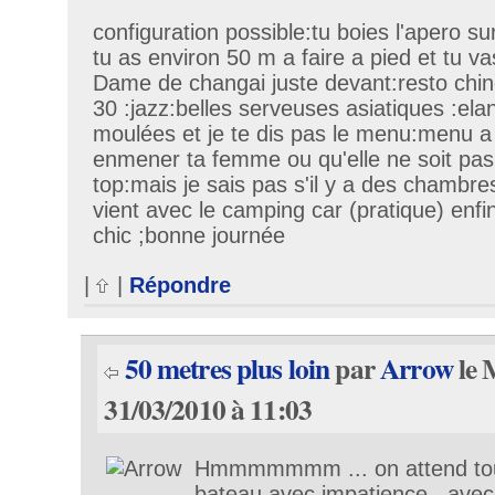
configuration possible:tu boies l'apero su
tu as environ 50 m a faire a pied et tu v
Dame de changai juste devant:resto chi
30 :jazz:belles serveuses asiatiques :ela
moulées et je te dis pas le menu:menu a
enmener ta femme ou qu'elle ne soit pas 
top:mais je sais pas s'il y a des chambre
vient avec le camping car (pratique) enfin
chic ;bonne journée
|
|
Répondre
50 metres plus loin
par
Arrow
le 
31/03/2010 à 11:03
Hmmmmmmm ... on attend tous
bateau avec impatience , ave