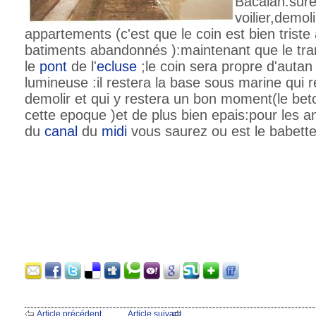
Bacalan:sur
voilier,demol
appartements (c'est que le coin est bien triste
batiments abandonnés ):maintenant que le t
le
pont
de l'
ecluse
;le coin sera propre d'autan q
lumineuse :il restera la base sous marine qui 
demolir et qui y restera un bon moment(le bet
cette epoque )et de plus bien epais:pour les 
du
canal
du
midi
vous saurez ou est le babett
Article précédent
Article suivant