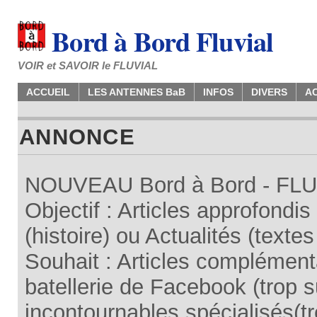
Bord à Bord Fluvial
VOIR et SAVOIR le FLUVIAL
ACCUEIL
LES ANTENNES BaB
INFOS
DIVERS
A
ANNONCE
NOUVEAU Bord à Bord - FLUV
Objectif : Articles approfondi
(histoire) ou Actualités (texte
Souhait : Articles complémenta
batellerie de Facebook (trop su
incontournables spécialisés(tr