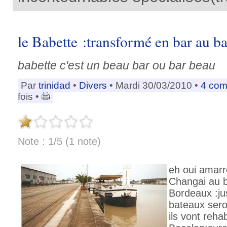
le Babette :transformé en bar au bas
babette c'est un beau bar ou bar beau
Par
trinidad
•
Divers
• Mardi 30/03/2010 •
4 com
fois •
Note : 1/5 (1 note)
eh oui amarr
Changai au b
Bordeaux :ju
bateaux sero
ils vont rehab