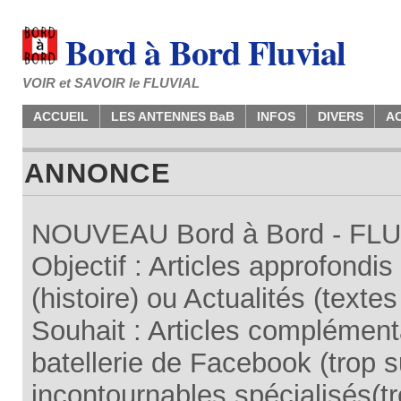
Bord à Bord Fluvial
VOIR et SAVOIR le FLUVIAL
ACCUEIL
LES ANTENNES BaB
INFOS
DIVERS
A
ANNONCE
NOUVEAU Bord à Bord - FLUV
Objectif : Articles approfondi
(histoire) ou Actualités (texte
Souhait : Articles complémenta
batellerie de Facebook (trop su
incontournables spécialisés(tr