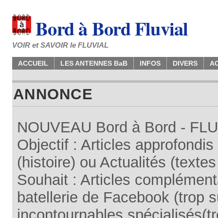
Bord à Bord Fluvial
VOIR et SAVOIR le FLUVIAL
ACCUEIL
LES ANTENNES BaB
INFOS
DIVERS
A
ANNONCE
NOUVEAU Bord à Bord - FLUV
Objectif : Articles approfondi
(histoire) ou Actualités (texte
Souhait : Articles complémenta
batellerie de Facebook (trop su
incontournables spécialisés(tr