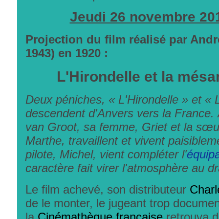
Jeudi 26 novembre 20
Projection du film réalisé par Andr
1943) en 1920 :
L'Hirondelle et la més
Deux péniches, « L'Hirondelle » et «
descendent d'Anvers vers la France. À
van Groot, sa femme, Griet et la sœu
Marthe, travaillent et vivent paisibl
pilote, Michel, vient compléter l'
équip
caractère fait virer l'atmosphère au d
Le film achevé, son distributeur
Charl
de le monter, le jugeant trop docume
la
Cinémathèque française
retrouva d