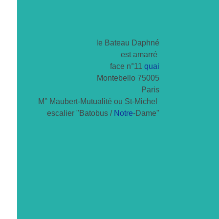
le Bateau Daphné
est amarré
face n°11
quai
Montebello 75005
Paris
M° Maubert-Mutualité ou St-Michel
escalier "Batobus /
Notre
-Dame"