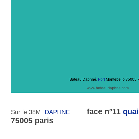
Bateau Daphné,
Port
Montebello 75005 P
www.bateaudaphne.com
face n°11
quai
Sur le 38M
DAPHNE
75005 paris