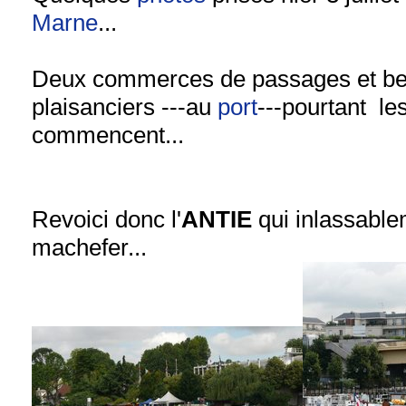
Marne
...
Deux commerces de passages et b
plaisanciers ---au
port
---pourtant l
commencent...
Revoici donc l'
ANTIE
qui inlassable
machefer...