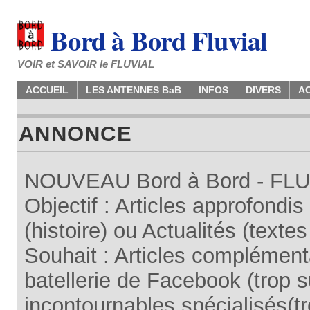
Bord à Bord Fluvial
VOIR et SAVOIR le FLUVIAL
ACCUEIL
LES ANTENNES BaB
INFOS
DIVERS
A
ANNONCE
NOUVEAU Bord à Bord - FLUV
Objectif : Articles approfondi
(histoire) ou Actualités (texte
Souhait : Articles complémenta
batellerie de Facebook (trop su
incontournables spécialisés(tr