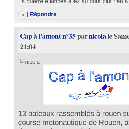
la guerre é lancée allez au bout plut rien a
|
|
Répondre
Cap à l'amont n°35
par
nicola
le Same
21:04
13 bateaux rassemblés à rouen sur
course motonautique de Rouen, av