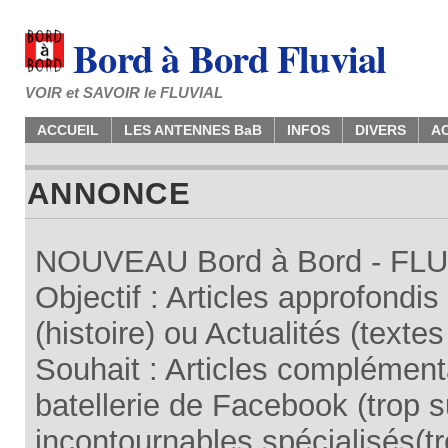
Bord à Bord Fluvial
VOIR et SAVOIR le FLUVIAL
ACCUEIL
LES ANTENNES BaB
INFOS
DIVERS
A
ANNONCE
NOUVEAU Bord à Bord - FLUV
Objectif : Articles approfondi
(histoire) ou Actualités (texte
Souhait : Articles complémenta
batellerie de Facebook (trop su
incontournables spécialisés(tr