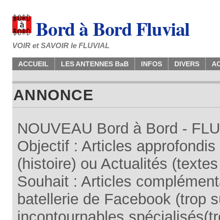
Bord à Bord Fluvial
VOIR et SAVOIR le FLUVIAL
ACCUEIL
LES ANTENNES BaB
INFOS
DIVERS
A
ANNONCE
NOUVEAU Bord à Bord - FLUV
Objectif : Articles approfondi
(histoire) ou Actualités (texte
Souhait : Articles complémenta
batellerie de Facebook (trop su
incontournables spécialisés(tr