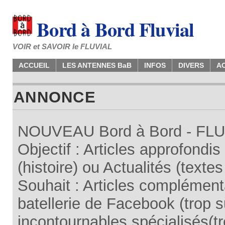
Bord à Bord Fluvial
VOIR et SAVOIR le FLUVIAL
ACCUEIL
LES ANTENNES BaB
INFOS
DIVERS
A
ANNONCE
NOUVEAU Bord à Bord - FLUV
Objectif : Articles approfondi
(histoire) ou Actualités (texte
Souhait : Articles complémenta
batellerie de Facebook (trop su
incontournables spécialisés(tr