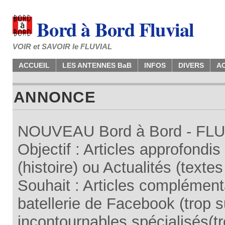
Bord à Bord Fluvial
VOIR et SAVOIR le FLUVIAL
ACCUEIL
LES ANTENNES BaB
INFOS
DIVERS
A
ANNONCE
NOUVEAU Bord à Bord - FLUV
Objectif : Articles approfondi
(histoire) ou Actualités (texte
Souhait : Articles complémenta
batellerie de Facebook (trop su
incontournables spécialisés(tr