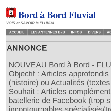
Bord à Bord Fluvial
VOIR et SAVOIR le FLUVIAL
ACCUEIL
LES ANTENNES BaB
INFOS
DIVERS
A
ANNONCE
NOUVEAU Bord à Bord - FLUV
Objectif : Articles approfondi
(histoire) ou Actualités (texte
Souhait : Articles complémenta
batellerie de Facebook (trop su
incontournables spécialisés(tr