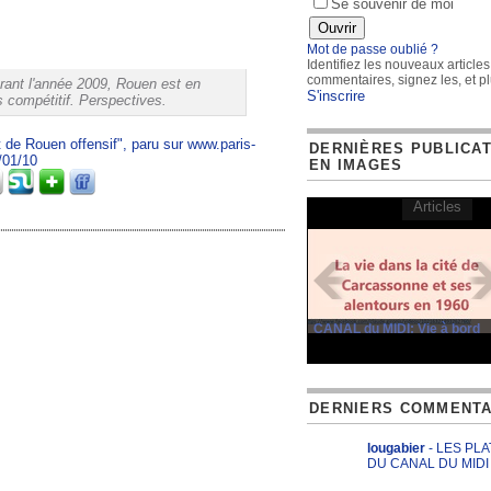
Se souvenir de moi
Mot de passe oublié ?
Identifiez les nouveaux articles
commentaires, signez les, et pl
ant l'année 2009, Rouen est en
S'inscrire
 compétitif. Perspectives.
t de Rouen offensif", paru sur www.paris-
DERNIÈRES PUBLICA
/01/10
EN IMAGES
Articles
CANAL du MIDI: Vie à bord
DERNIERS COMMENTA
lougabier
- LES PL
DU CANAL DU MIDI