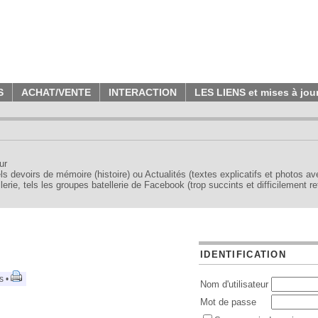
S
ACHAT/VENTE
INTERACTION
LES LIENS et mises à jou
ur
tels devoirs de mémoire (histoire) ou Actualités (textes explicatifs et photos a
erie, tels les groupes batellerie de Facebook (trop succints et difficilement re
IDENTIFICATION
s •
Nom d'utilisateur
Mot de passe