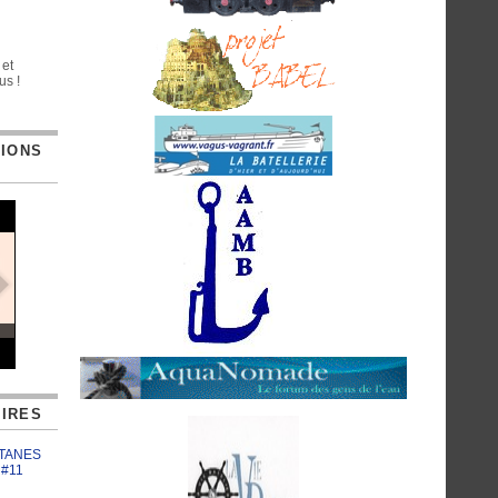
 et
us !
TIONS
IRES
ATANES
 #11