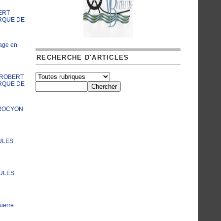
ERT
RQUE DE
age en
RECHERCHE D'ARTICLES
A ROBERT
RQUE DE
PROCYON
ULES
JULES
uerre