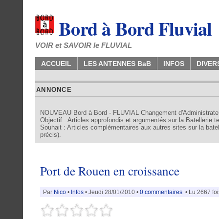
Bord à Bord Fluvial
VOIR et SAVOIR le FLUVIAL
ACCUEIL
LES ANTENNES BaB
INFOS
DIVER
ANNONCE
NOUVEAU Bord à Bord - FLUVIAL Changement d'Administrate
Objectif : Articles approfondis et argumentés sur la Batellerie 
Souhait : Articles complémentaires aux autres sites sur la batell
précis).
Port de Rouen en croissance
Par
Nico
•
Infos
• Jeudi 28/01/2010 •
0 commentaires
• Lu 2667 foi