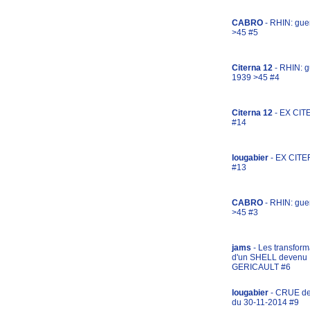
CABRO
- RHIN: gue
>45 #5
Citerna 12
- RHIN: g
1939 >45 #4
Citerna 12
- EX CIT
#14
lougabier
- EX CITE
#13
CABRO
- RHIN: gue
>45 #3
jams
- Les transform
d'un SHELL devenu
GERICAULT #6
lougabier
- CRUE d
du 30-11-2014 #9