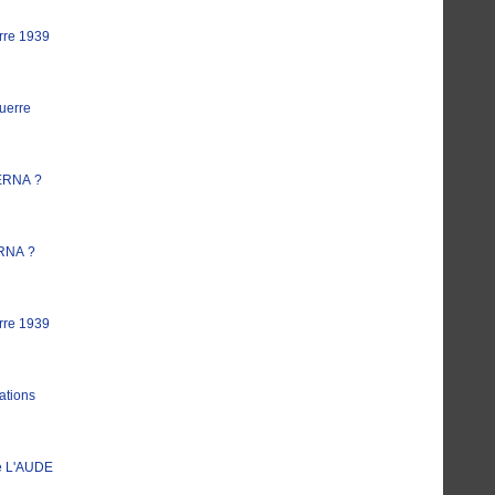
rre 1939
uerre
ERNA ?
RNA ?
rre 1939
ations
e L'AUDE