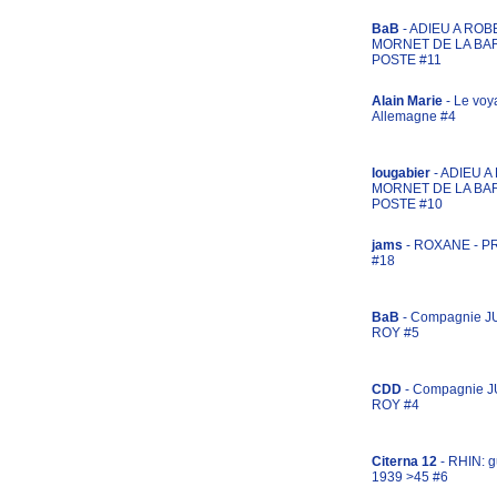
BaB
- ADIEU A ROB
MORNET DE LA BA
POSTE #11
Alain Marie
- Le voy
Allemagne #4
lougabier
- ADIEU 
MORNET DE LA BA
POSTE #10
jams
- ROXANE - 
#18
BaB
- Compagnie J
ROY #5
CDD
- Compagnie 
ROY #4
Citerna 12
- RHIN: g
1939 >45 #6