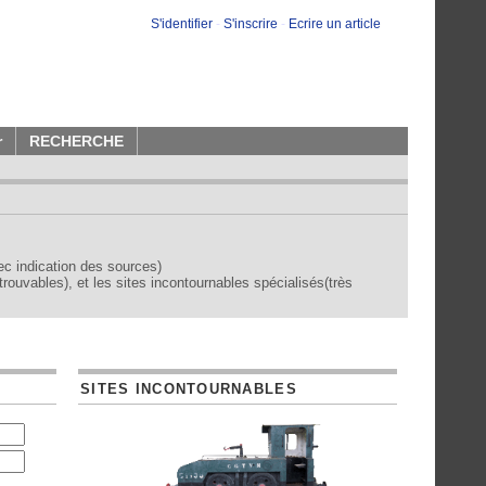
S'identifier
-
S'inscrire
-
Ecrire un article
r
RECHERCHE
vec indication des sources)
trouvables), et les sites incontournables spécialisés(très
SITES INCONTOURNABLES