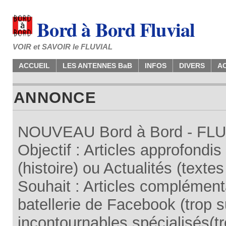
Bord à Bord Fluvial
VOIR et SAVOIR le FLUVIAL
ACCUEIL
LES ANTENNES BaB
INFOS
DIVERS
A
ANNONCE
NOUVEAU Bord à Bord - FLUV
Objectif : Articles approfondi
(histoire) ou Actualités (texte
Souhait : Articles complémenta
batellerie de Facebook (trop su
incontournables spécialisés(tr