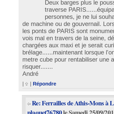
Deux barges plus le pouss
traverse PARIS......équi
personnes, je ne lui souh
de machine ou de gouvernail. Lors
les ponts de PARIS sont monument
vois mal en travers de la seine, d
chargées aux maxi et je serait curi
brélage......maintenant lorsque l'o
metre cube pour rentabiliser une aff
risquer.......
André
|
|
Répondre
Re: Ferrailles de Athis-Mons à 
plaquet76780
le Samedi 25/09/201