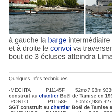
à gauche la
barge
intermédiair
et à droite le
convoi
va traverser
bout de 3 écluses atteindra Lim
Quelques infos techniques
-MECHTA P11145F 52mx7,98m 933t
construit au
chantier
Boël de Tamise en 19
-PONTO P11158F 50mx7,98m 927t
SGT
construit au
chantier
Boël de Tamise 