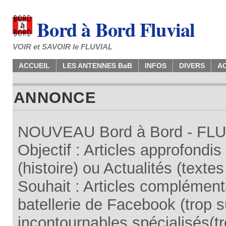
Bord à Bord Fluvial
VOIR et SAVOIR le FLUVIAL
ACCUEIL
LES ANTENNES BaB
INFOS
DIVERS
A
ANNONCE
NOUVEAU Bord à Bord - FLUV
Objectif : Articles approfondi
(histoire) ou Actualités (texte
Souhait : Articles complémenta
batellerie de Facebook (trop su
incontournables spécialisés(tr