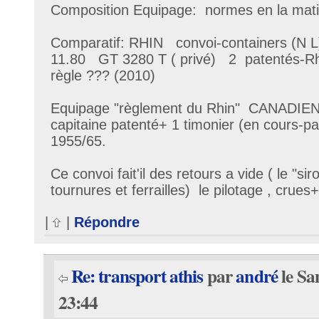
Composition Equipage: normes en la mati
Comparatif: RHIN convoi-containers (N L
11.80 GT 3280 T ( privé) 2 patentés-Rhi
règle ??? (2010)
Equipage "règlement du Rhin" CANADIEN
capitaine patenté+ 1 timonier (en cours-pa
1955/65.
Ce convoi fait'il des retours a vide ( le "si
tournures et ferrailles) le pilotage , crues+ven
|
|
Répondre
Re: transport athis
par
andré
le Sa
23:44