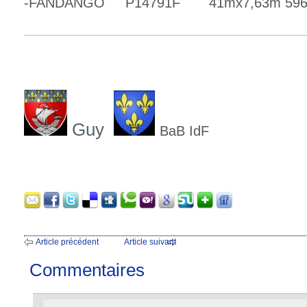
-FANDANGO P14791F 41mx7,63m 596
Guy
BaB IdF
Article précédent
Article suivant
Commentaires