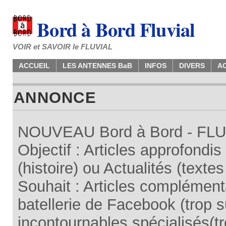
Bord à Bord Fluvial
VOIR et SAVOIR le FLUVIAL
ACCUEIL
LES ANTENNES BaB
INFOS
DIVERS
A
ANNONCE
NOUVEAU Bord à Bord - FLUV
Objectif : Articles approfondi
(histoire) ou Actualités (texte
Souhait : Articles complémenta
batellerie de Facebook (trop su
incontournables spécialisés(tr