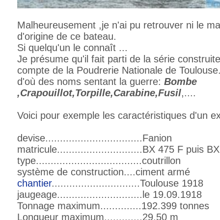
Malheureusement ,je n'ai pu retrouver ni le mat
d'origine de ce bateau.
Si quelqu'un le connaît ...
Je présume qu'il fait parti de la série construi
compte de la Poudrerie Nationale de Toulouse.
d'où des noms sentant la guerre:
Bombe
,Crapouillot,Torpille,Carabine,Fusil
,....
Voici pour exemple les caractéristiques d'un e
devise.................................Fanion
matricule.............................BX 475 F puis 
type....................................coutrillon
système de construction....ciment armé
chantier
..............................Toulouse 1918
jaugeage.............................le 19.09.1918
Tonnage maximum..............192.399 tonnes
Longueur maximum.............29.50 m