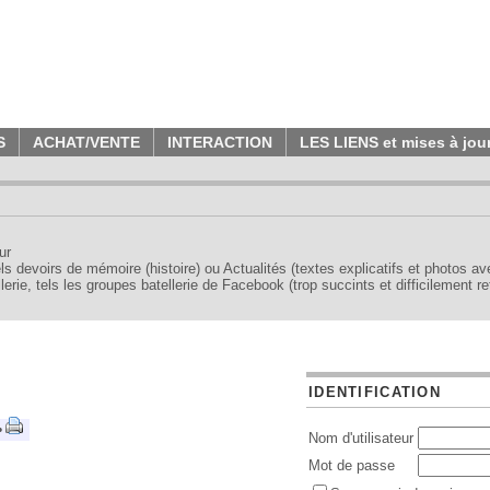
S
ACHAT/VENTE
INTERACTION
LES LIENS et mises à jou
ur
tels devoirs de mémoire (histoire) ou Actualités (textes explicatifs et photos a
erie, tels les groupes batellerie de Facebook (trop succints et difficilement re
IDENTIFICATION
•
Nom d'utilisateur
Mot de passe