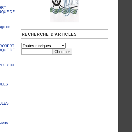
ERT
RQUE DE
age en
RECHERCHE D'ARTICLES
A ROBERT
RQUE DE
PROCYON
ULES
JULES
uerre