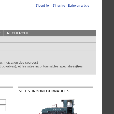
S'identifier
-
S'inscrire
-
Ecrire un article
r
RECHERCHE
vec indication des sources)
trouvables), et les sites incontournables spécialisés(très
SITES INCONTOURNABLES