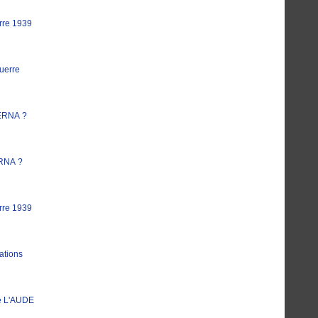
rre 1939
uerre
ERNA ?
RNA ?
rre 1939
ations
e L'AUDE