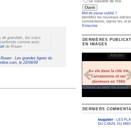
Se souvenir de moi
Mot de passe oublié ?
Identifiez les nouveaux articles
commentaires, signez les, et pl
S'inscrire
s de granulats, les vracs
DERNIÈRES PUBLICA
nt confirmés comme axes
EN IMAGES
ort
de Rouen.
Articles
 Rouen : Les grandes lignes du
online.com, le 22/04/09
CANAL du MIDI: Vie à bord
DERNIERS COMMENTA
lougabier
- LES PL
DU CANAL DU MIDI