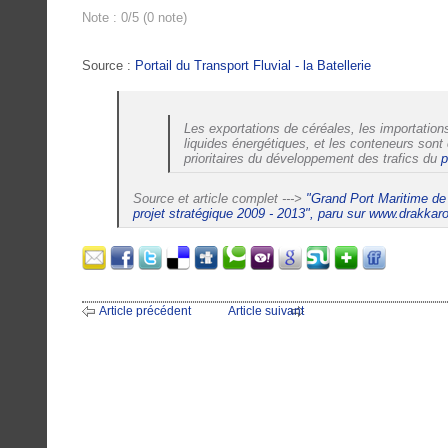
Note : 0/5 (0 note)
Source :
Portail du Transport Fluvial - la Batellerie
Les exportations de céréales, les importation
liquides énergétiques, et les conteneurs so
prioritaires du développement des trafics du
p
Source et article complet --->
"Grand Port Maritime de
projet stratégique 2009 - 2013", paru sur www.drakkar
Article précédent
Article suivant