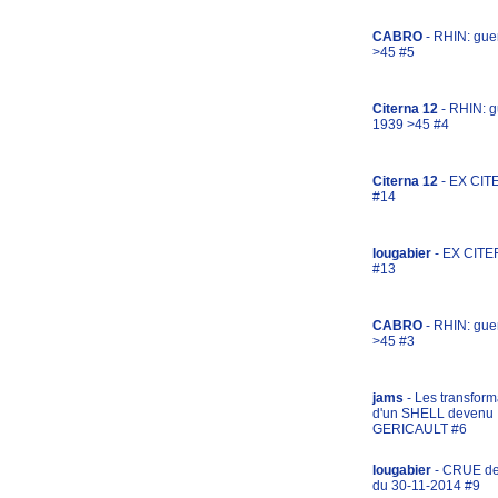
CABRO
- RHIN: gue
>45 #5
Citerna 12
- RHIN: g
1939 >45 #4
Citerna 12
- EX CIT
#14
lougabier
- EX CITE
#13
CABRO
- RHIN: gue
>45 #3
jams
- Les transform
d'un SHELL devenu
GERICAULT #6
lougabier
- CRUE d
du 30-11-2014 #9