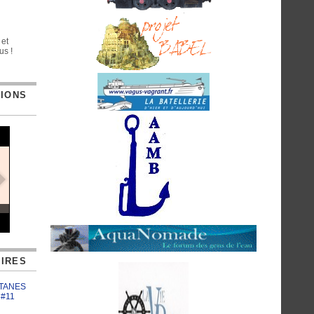
 et
us !
TIONS
IRES
ATANES
 #11