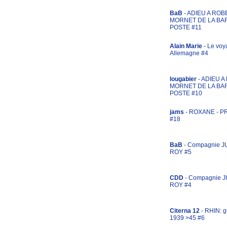
BaB
- ADIEU A ROB
MORNET DE LA BA
POSTE #11
Alain Marie
- Le voy
Allemagne #4
lougabier
- ADIEU 
MORNET DE LA BA
POSTE #10
jams
- ROXANE - 
#18
BaB
- Compagnie J
ROY #5
CDD
- Compagnie 
ROY #4
Citerna 12
- RHIN: g
1939 >45 #6