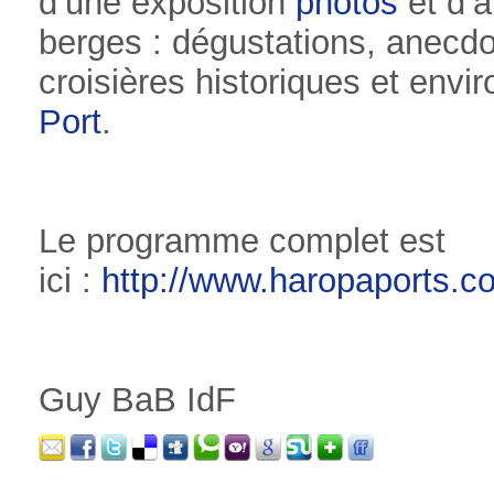
d’une exposition
photos
et d’a
berges : dégustations, anecdot
croisières historiques et env
Port
.
Le programme complet est
ici :
http://www.haropaports.c
Guy BaB IdF