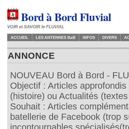
Bord à Bord Fluvial
VOIR et SAVOIR le FLUVIAL
ACCUEIL
LES ANTENNES BaB
INFOS
DIVERS
A
ANNONCE
NOUVEAU Bord à Bord - FLUV
Objectif : Articles approfondi
(histoire) ou Actualités (texte
Souhait : Articles complémenta
batellerie de Facebook (trop su
incontournables spécialisés(tr