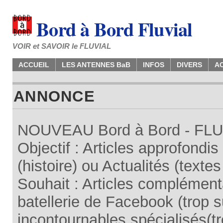
Bord à Bord Fluvial
VOIR et SAVOIR le FLUVIAL
ACCUEIL
LES ANTENNES BaB
INFOS
DIVERS
A
ANNONCE
NOUVEAU Bord à Bord - FLUV
Objectif : Articles approfondi
(histoire) ou Actualités (texte
Souhait : Articles complémenta
batellerie de Facebook (trop su
incontournables spécialisés(tr