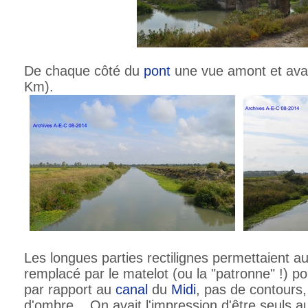
De chaque côté du
pont
une vue amont et aval 
Km).
Les longues parties rectilignes permettaient au
remplacé par le matelot (ou la "patronne" !) p
par rapport au
canal
du
Midi
, pas de contours
d'ombre... On avait l'impression d'être seuls 