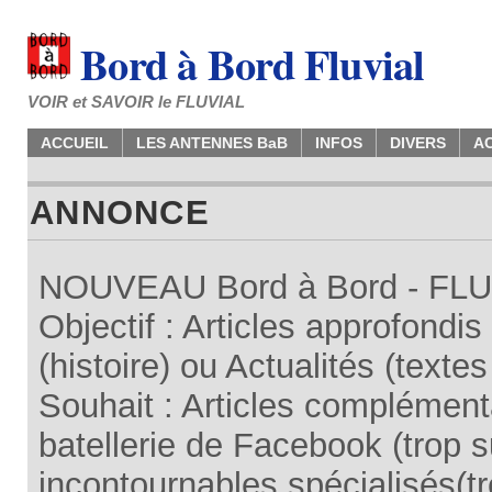
Bord à Bord Fluvial
VOIR et SAVOIR le FLUVIAL
ACCUEIL
LES ANTENNES BaB
INFOS
DIVERS
A
ANNONCE
NOUVEAU Bord à Bord - FLUV
Objectif : Articles approfondi
(histoire) ou Actualités (texte
Souhait : Articles complémenta
batellerie de Facebook (trop su
incontournables spécialisés(tr