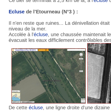
Ce bief se terminait à 2,5 km de là, à l'
écluse
d
Ecluse
de l'Etourneau (N°3 ) :
Il n'en reste que ruines... La dénivellation étai
niveau de la mer.
Accolée à l'
écluse
, une chaussée maintenait le
évacuait les eaux difficilement contrôlables de
De cette
écluse
, une ligne droite d'une dizai