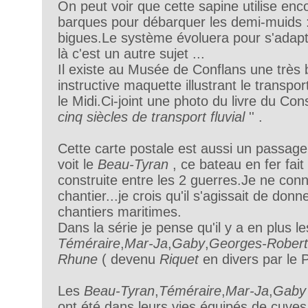
On peut voir que cette sapine utilise enco
barques pour débarquer les demi-muids :
bigues.Le système évoluera pour s'adapt
là c'est un autre sujet ...
Il existe au Musée de Conflans une très b
instructive maquette illustrant le transpo
le Midi.Ci-joint une photo du livre du Con
cinq siècles de transport fluvial
'' .
Cette carte postale est aussi un passage
voit le
Beau-Tyran
, ce bateau en fer fait
construite entre les 2 guerres.Je ne con
chantier...je crois qu'il s'agissait de donn
chantiers maritimes.
Dans la série je pense qu'il y a en plus l
Téméraire
,
Mar-Ja
,
Gaby
,
Georges-Robert
Rhune
( devenu
Riquet
en divers par le 
Les
Beau-Tyran
,
Téméraire
,
Mar-Ja
,
Gaby
ont été dans leurs vies équipés de cuves