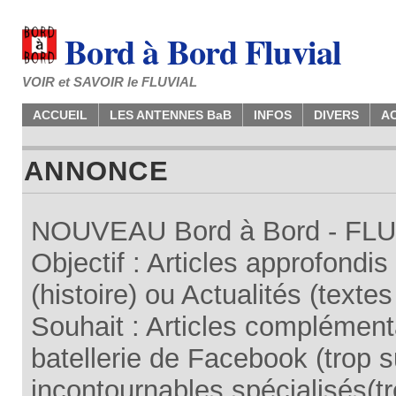
Bord à Bord Fluvial
VOIR et SAVOIR le FLUVIAL
ACCUEIL
LES ANTENNES BaB
INFOS
DIVERS
A
ANNONCE
NOUVEAU Bord à Bord - FLUV
Objectif : Articles approfondi
(histoire) ou Actualités (texte
Souhait : Articles complémenta
batellerie de Facebook (trop su
incontournables spécialisés(tr