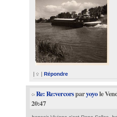
|
|
Répondre
Re: Re:vercors
par
yoyo
le Vend
20:47