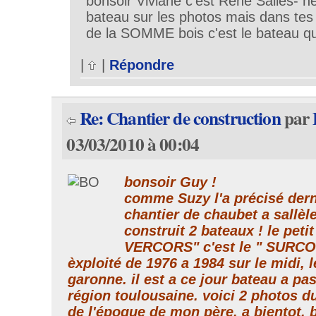
bonsoir Viviane c'est Rene Salles- h
bateau sur les photos mais dans tes 
de la SOMME bois c'est le bateau qu
|
|
Répondre
Re: Chantier de construction
par
03/03/2010 à 00:04
bonsoir Guy !
comme Suzy l'a précisé dern
chantier de chaubet a sallèl
construit 2 bateaux ! le petit
VERCORS" c'est le " SURCO
èxploité de 1976 a 1984 sur le midi, le
garonne. il est a ce jour bateau a pa
région toulousaine. voici 2 photos d
de l'époque de mon père. a bientot.