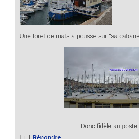
Une forêt de mats a poussé sur "sa cabane
Donc fidèle au poste
|
|
Répondre