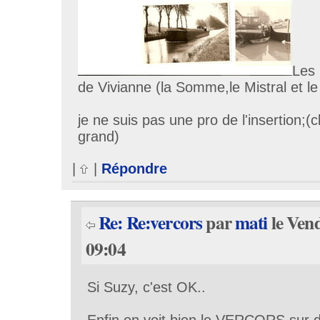
Les 
de Vivianne (la Somme,le Mistral et le
je ne suis pas une pro de l'insertion;(c
grand)
|
|
Répondre
Re: Re:vercors
par
mati
le Vend
09:04
Si Suzy, c'est OK..
Enfin on voit bien le VERCORS sur d