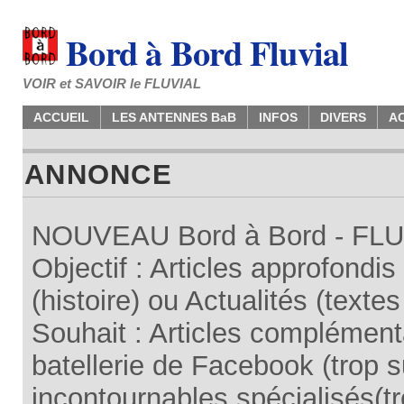
Bord à Bord Fluvial
VOIR et SAVOIR le FLUVIAL
ACCUEIL
LES ANTENNES BaB
INFOS
DIVERS
A
ANNONCE
NOUVEAU Bord à Bord - FLUV
Objectif : Articles approfondi
(histoire) ou Actualités (texte
Souhait : Articles complémenta
batellerie de Facebook (trop su
incontournables spécialisés(tr