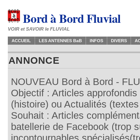
Bord à Bord Fluvial
VOIR et SAVOIR le FLUVIAL
ACCUEIL
LES ANTENNES BaB
INFOS
DIVERS
A
ANNONCE
NOUVEAU Bord à Bord - FLUV
Objectif : Articles approfondi
(histoire) ou Actualités (texte
Souhait : Articles complémenta
batellerie de Facebook (trop su
incontournables spécialisés(tr