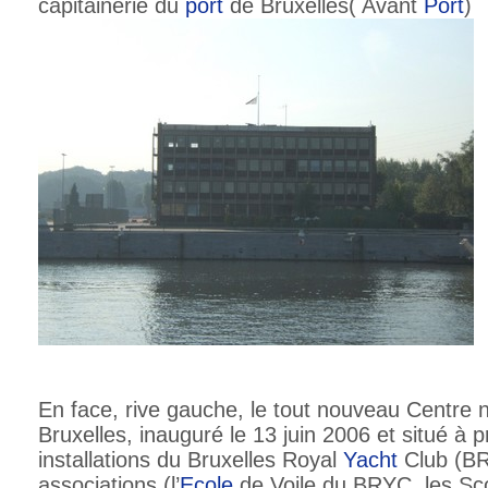
capitainerie du
port
de Bruxelles( Avant
Port
)
En face, rive gauche, le tout nouveau Centre
Bruxelles, inauguré le 13 juin 2006 et situé à 
installations du Bruxelles Royal
Yacht
Club (BR
associations (l’
Ecole
de Voile du BRYC, les Sco