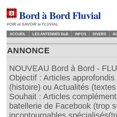
Bord à Bord Fluvial
VOIR et SAVOIR le FLUVIAL
ACCUEIL
LES ANTENNES BaB
INFOS
DIVERS
A
ANNONCE
NOUVEAU Bord à Bord - FLUV
Objectif : Articles approfondi
(histoire) ou Actualités (texte
Souhait : Articles complémenta
batellerie de Facebook (trop su
incontournables spécialisés(tr