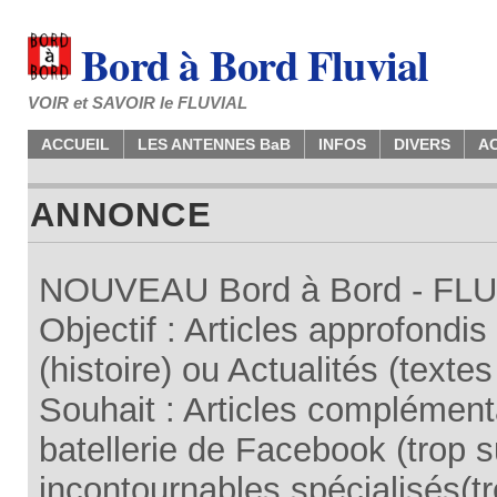
Bord à Bord Fluvial
VOIR et SAVOIR le FLUVIAL
ACCUEIL
LES ANTENNES BaB
INFOS
DIVERS
A
ANNONCE
NOUVEAU Bord à Bord - FLUV
Objectif : Articles approfondi
(histoire) ou Actualités (texte
Souhait : Articles complémenta
batellerie de Facebook (trop su
incontournables spécialisés(tr